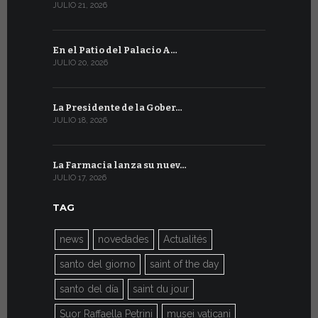
JULIO 21, 2026
JULIO 9, 2026
En el Patio del Palacio A…
En Ginebra
JULIO 20, 2026
JULIO 9, 2026
La Presidente de la Gober…
El mensaje
JULIO 18, 2026
JULIO 8, 2026
La Farmacia lanza su nuev…
Del 6 al 27 
JULIO 17, 2026
JULIO 7, 2026
TAG
news
novedades
Actualités
santo del giorno
saint of the day
santo del día
saint du jour
Suor Raffaella Petrini
musei vaticani