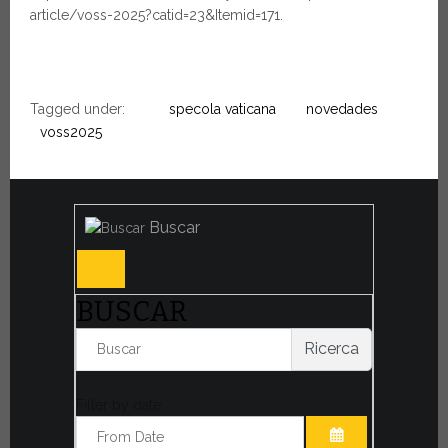
article/voss-2025?catid=23&Itemid=171.
Tagged under:
specola vaticana
novedades
voss2025
Buscar
BUSCAR
Ricerca
Filter by date: