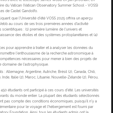
toire du Vatican (Vatican Observatory Summer School - VOSS)
ales de Castel Gandolfo.
iquant que l'Université d'été VOSS 2025 offrira un aperçu
ebb au cours de ses trois premières années d'activité
cientifiques : (1) première lumière de l'univers et
) naissance des étoiles et des systèmes protoplanétaires et (4)
ces pour apprendre à traiter et à analyser les données du
transmettre l'enthousiasme de la recherche astronomique à
s compétences nécessaires pour mener à bien des projets de
le domaine de l'astrophysique.
: Allemagne, Argentine, Autriche, Brésil (2), Canada, Chili,
Inde, Italie (2), Maroc, Lituanie, Nouvelle-Zélande (2), Pérou,
50 étudiants ont participé à ces cours d'été. Les universités
orants du monde entier. La plupart des étudiants sélectionnés
ent pas compte des conditions économiques, puisqu'il n'y a
plémentaire pour le voyage et l'hébergement est fourni par
vatory Foundation. Ainsi, tous les étudiants admis ont la