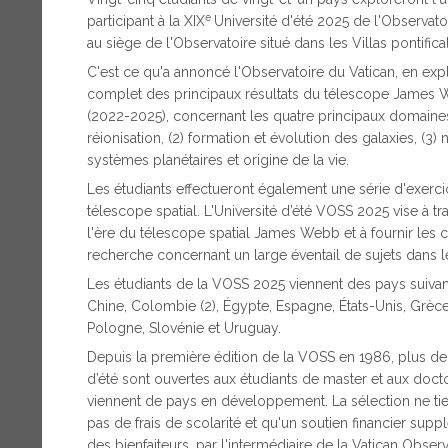
e
participant à la XIX
Université d'été 2025 de l'Observa
au siège de l'Observatoire situé dans les Villas pontific
C'est ce qu'a annoncé l'Observatoire du Vatican, en expl
complet des principaux résultats du télescope James W
(2022-2025), concernant les quatre principaux domaines s
réionisation, (2) formation et évolution des galaxies, (3
systèmes planétaires et origine de la vie.
Les étudiants effectueront également une série d'exerci
télescope spatial. L'Université d’été VOSS 2025 vise à 
l'ère du télescope spatial James Webb et à fournir le
recherche concernant un large éventail de sujets dans 
Les étudiants de la VOSS 2025 viennent des pays suivants 
Chine, Colombie (2), Égypte, Espagne, États-Unis, Grèce, 
Pologne, Slovénie et Uruguay.
Depuis la première édition de la VOSS en 1986, plus de 4
d’été sont ouvertes aux étudiants de master et aux doct
viennent de pays en développement. La sélection ne ti
pas de frais de scolarité et qu'un soutien financier sup
des bienfaiteurs, par l'intermédiaire de la Vatican Obser