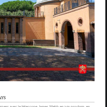
AYS
'univers avec le télescope James Webb en juin prochain, en