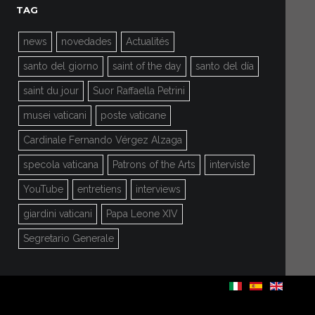
TAG
news
novedades
Actualités
santo del giorno
saint of the day
santo del día
saint du jour
Suor Raffaella Petrini
musei vaticani
poste vaticane
Cardinale Fernando Vérgez Alzaga
specola vaticana
Patrons of the Arts
interviste
YouTube
entretiens
interviews
giardini vaticani
Papa Leone XIV
Segretario Generale