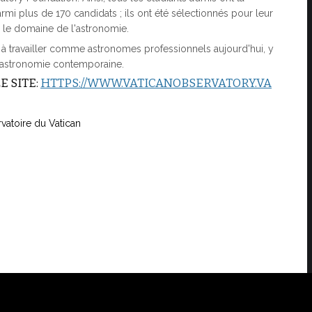
armi plus de 170 candidats ; ils ont été sélectionnés pour leur
s le domaine de l'astronomie.
à travailler comme astronomes professionnels aujourd'hui, y
l'astronomie contemporaine.
E SITE:
HTTPS://WWW.VATICANOBSERVATORY.VA
vatoire du Vatican