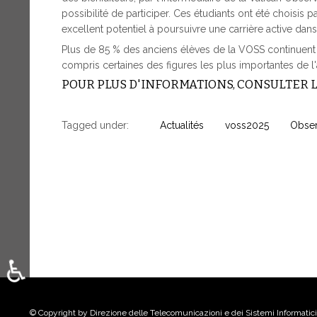
possibilité de participer. Ces étudiants ont été choisis p
excellent potentiel à poursuivre une carrière active dan
Plus de 85 % des anciens élèves de la VOSS continuent 
compris certaines des figures les plus importantes de 
POUR PLUS D'INFORMATIONS, CONSULTER L
Tagged under:
Actualités
voss2025
Obser
♿
Sélectionnez votre langue
© Copyright by Direzione delle Telecomunicazioni e dei Sistemi Informatici