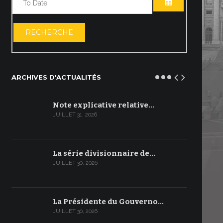
OUVRIR LE C
RECHERCHE
ARCHIVES D'ACTUALITÉS
Note explicative relative…
JUILLET 31, 2026
La série divisionnaire de…
JUILLET 30, 2026
La Présidente du Gouverno…
JUILLET 30, 2026