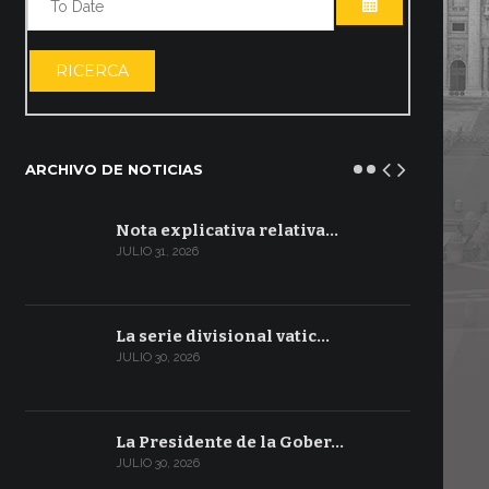
ABRIR EL CA
RICERCA
ARCHIVO DE NOTICIAS
Nota explicativa relativa…
JULIO 31, 2026
La serie divisional vatic…
JULIO 30, 2026
La Presidente de la Gober…
JULIO 30, 2026