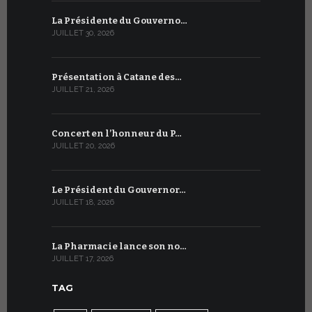
La Présidente du Gouverno…
Trois émi
JUILLET 30, 2026
JUILLET 10, 2
Présentation à Catane des…
Table rond
JUILLET 21, 2026
JUILLET 9, 20
Concert en l’honneur du P…
Conversati
JUILLET 20, 2026
JUILLET 9, 20
Le Président du Gouvernor…
Le message
JUILLET 18, 2026
JUILLET 8, 20
La Pharmacie lance son no…
Du 6 au 27 
JUILLET 17, 2026
JUILLET 7, 20
TAG