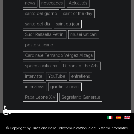
news
novedades
Actualités
santo del giorno
saint of the day
santo del día
saint du jour
Suor Raffaella Petrini
musei vaticani
poste vaticane
Cardinale Fernando Vérgez Alzaga
specola vaticana
Patrons of the Arts
interviste
YouTube
entretiens
interviews
giardini vaticani
Papa Leone XIV
Segretario Generale
♿
Sélectionnez votre langue
© Copyright by Direzione delle Telecomunicazioni e dei Sistemi Informatici