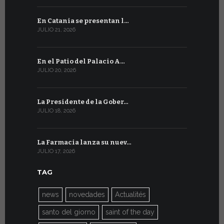
En Catania se presentan l…
En Ginebra
JULIO 21, 2026
JULIO 9, 2026
En el Patio del Palacio A…
En Ginebra
JULIO 20, 2026
JULIO 9, 2026
La Presidente de la Gober…
El mensaje
JULIO 18, 2026
JULIO 8, 2026
La Farmacia lanza su nuev…
Del 6 al 27 
JULIO 17, 2026
JULIO 7, 2026
TAG
news
novedades
Actualités
santo del giorno
saint of the day