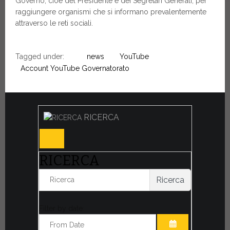
Governo, cioè del Presidente e dei Segretari Generali, per
raggiungere organismi che si informano prevalentemente
attraverso le reti sociali.
Tagged under:
news
YouTube
Account YouTube Governatorato
RICERCA
RICERCA
Ricerca
Filter by date: