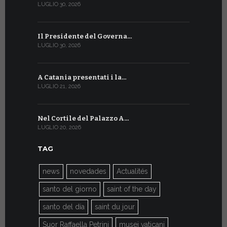
LUGLIO 30, 2026
LUGLIO 13, 20
Il Presidente del Governa…
Tre emiss
LUGLIO 30, 2026
LUGLIO 10, 20
A Catania presentati i la…
A Ginevra 
LUGLIO 21, 2026
LUGLIO 9, 202
Nel Cortile del Palazzo A…
A Ginevra
LUGLIO 20, 2026
LUGLIO 9, 202
TAG
news
novedades
Actualités
santo del giorno
saint of the day
santo del día
saint du jour
Suor Raffaella Petrini
musei vaticani