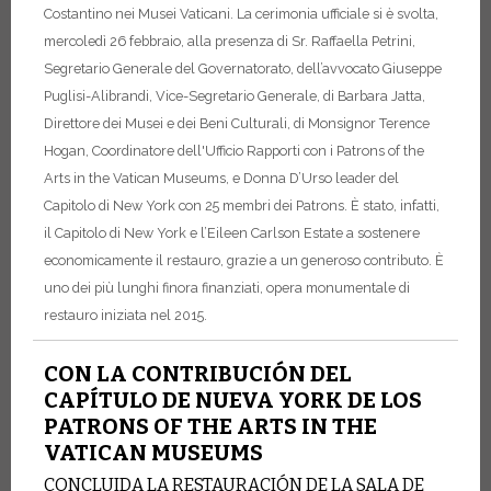
Costantino nei Musei Vaticani. La cerimonia ufficiale si è svolta,
mercoledì 26 febbraio, alla presenza di Sr. Raffaella Petrini,
Segretario Generale del Governatorato, dell’avvocato Giuseppe
Puglisi-Alibrandi, Vice-Segretario Generale, di Barbara Jatta,
Direttore dei Musei e dei Beni Culturali, di Monsignor Terence
Hogan, Coordinatore dell'Ufficio Rapporti con i Patrons of the
Arts in the Vatican Museums, e Donna D’Urso leader del
Capitolo di New York con 25 membri dei Patrons. È stato, infatti,
il Capitolo di New York e l’Eileen Carlson Estate a sostenere
economicamente il restauro, grazie a un generoso contributo. È
uno dei più lunghi finora finanziati, opera monumentale di
restauro iniziata nel 2015.
CON LA CONTRIBUCIÓN DEL
CAPÍTULO DE NUEVA YORK DE LOS
PATRONS OF THE ARTS IN THE
VATICAN MUSEUMS
CONCLUIDA LA RESTAURACIÓN DE LA SALA DE