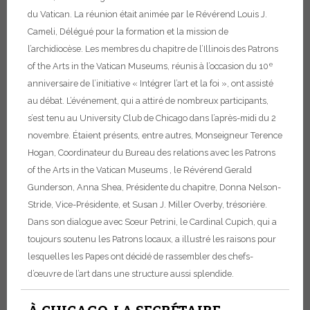
du Vatican. La réunion était animée par le Révérend Louis J.
Cameli, Délégué pour la formation et la mission de
l’archidiocèse. Les membres du chapitre de l’Illinois des Patrons
e
of the Arts in the Vatican Museums, réunis à l’occasion du 10
anniversaire de l’initiative « Intégrer l’art et la foi », ont assisté
au débat. L’événement, qui a attiré de nombreux participants,
s’est tenu au University Club de Chicago dans l’après-midi du 2
novembre. Étaient présents, entre autres, Monseigneur Terence
Hogan, Coordinateur du Bureau des relations avec les Patrons
of the Arts in the Vatican Museums , le Révérend Gerald
Gunderson, Anna Shea, Présidente du chapitre, Donna Nelson-
Stride, Vice-Présidente, et Susan J. Miller Overby, trésorière.
Dans son dialogue avec Sœur Petrini, le Cardinal Cupich, qui a
toujours soutenu les Patrons locaux, a illustré les raisons pour
lesquelles les Papes ont décidé de rassembler des chefs-
d’œuvre de l’art dans une structure aussi splendide.