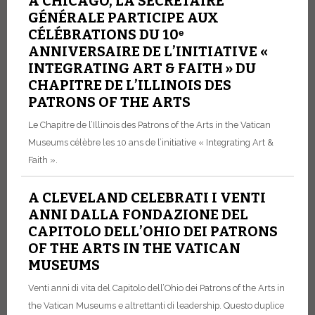
À CHICAGO, LA SECRÉTAIRE
GÉNÉRALE PARTICIPE AUX
CÉLÉBRATIONS DU 10ᵉ
ANNIVERSAIRE DE L’INITIATIVE «
INTEGRATING ART & FAITH » DU
CHAPITRE DE L’ILLINOIS DES
PATRONS OF THE ARTS
Le Chapitre de l’Illinois des Patrons of the Arts in the Vatican
Museums célèbre les 10 ans de l’initiative « Integrating Art &
Faith ».
A CLEVELAND CELEBRATI I VENTI
ANNI DALLA FONDAZIONE DEL
CAPITOLO DELL’OHIO DEI PATRONS
OF THE ARTS IN THE VATICAN
MUSEUMS
Venti anni di vita del Capitolo dell’Ohio dei Patrons of the Arts in
the Vatican Museums e altrettanti di leadership. Questo duplice