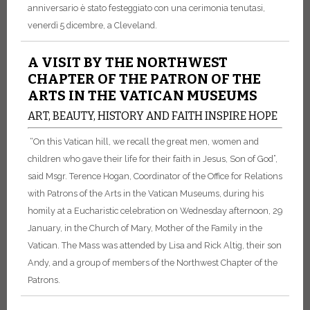
anniversario è stato festeggiato con una cerimonia tenutasi,
venerdì 5 dicembre, a Cleveland.
A VISIT BY THE NORTHWEST
CHAPTER OF THE PATRON OF THE
ARTS IN THE VATICAN MUSEUMS
ART, BEAUTY, HISTORY AND FAITH INSPIRE HOPE
“On this Vatican hill, we recall the great men, women and
children who gave their life for their faith in Jesus, Son of God”,
said Msgr. Terence Hogan, Coordinator of the Office for Relations
with Patrons of the Arts in the Vatican Museums, during his
homily at a Eucharistic celebration on Wednesday afternoon, 29
January, in the Church of Mary, Mother of the Family in the
Vatican. The Mass was attended by Lisa and Rick Altig, their son
Andy, and a group of members of the Northwest Chapter of the
Patrons.