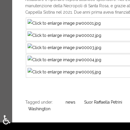
manutenzione della Necropoli di Santa Rosa, e grazie a
Cappella Sistina nel 2021. Due anni prima aveva finanzia
Tagged under:
news
Suor Raffaella Petrini
Washington
♿
Seleziona la tua lingua