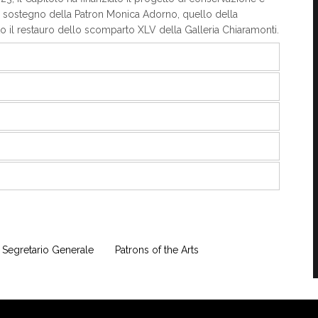
l sostegno della Patron Monica Adorno, quello della
to il restauro dello scomparto XLV della Galleria Chiaramonti.
Segretario Generale
Patrons of the Arts