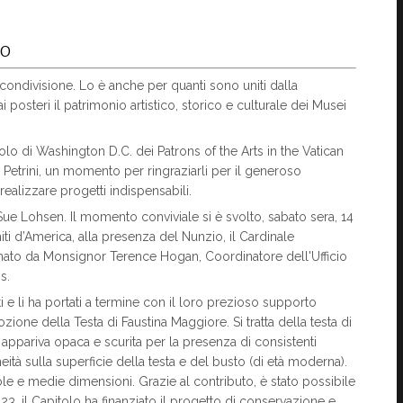
TO
 condivisione. Lo è anche per quanti sono uniti dalla
posteri il patrimonio artistico, storico e culturale dei Musei
tolo di Washington D.C. dei Patrons of the Arts in the Vatican
a Petrini, un momento per ringraziarli per il generoso
ealizzare progetti indispensabili.
Sue Lohsen. Il momento conviviale si è svolto, sabato sera, 14
ti d’America, alla presenza del Nunzio, il Cardinale
nato da Monsignor Terence Hogan, Coordinatore dell'Ufficio
s.
 e li ha portati a termine con il loro prezioso supporto
ione della Testa di Faustina Maggiore. Si tratta della testa di
a appariva opaca e scurita per la presenza di consistenti
à sulla superficie della testa e del busto (di età moderna).
ole e medie dimensioni. Grazie al contributo, è stato possibile
023, il Capitolo ha finanziato il progetto di conservazione e