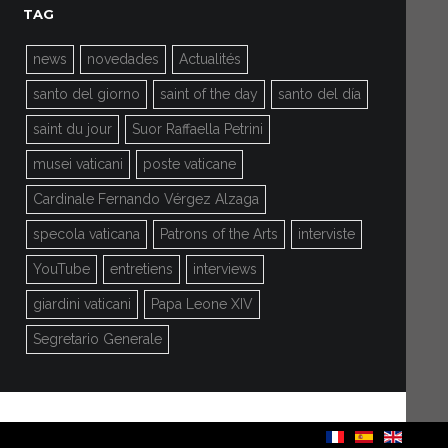
TAG
news
novedades
Actualités
santo del giorno
saint of the day
santo del día
saint du jour
Suor Raffaella Petrini
musei vaticani
poste vaticane
Cardinale Fernando Vérgez Alzaga
specola vaticana
Patrons of the Arts
interviste
YouTube
entretiens
interviews
giardini vaticani
Papa Leone XIV
Segretario Generale