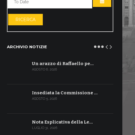
APRI IL CALE
RICERCA
ARCHIVIO NOTIZIE
Un arazzo di Raffaello pe…
AGOSTO 6, 2026
Insediata la Commissione …
AGOSTO 5, 2026
Nota Esplicativa della Le…
LUGLIO 31, 2026