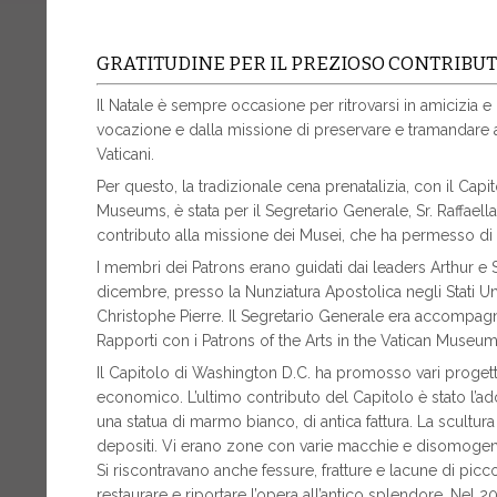
GRATITUDINE PER IL PREZIOSO CONTRIBU
Il Natale è sempre occasione per ritrovarsi in amicizia e
vocazione e dalla missione di preservare e tramandare ai 
Vaticani.
Per questo, la tradizionale cena prenatalizia, con il Capi
Museums, è stata per il Segretario Generale, Sr. Raffaell
contributo alla missione dei Musei, che ha permesso di r
I membri dei Patrons erano guidati dai leaders Arthur e 
dicembre, presso la Nunziatura Apostolica negli Stati Uni
Christophe Pierre. Il Segretario Generale era accompag
Rapporti con i Patrons of the Arts in the Vatican Museum
Il Capitolo di Washington D.C. ha promosso vari progetti
economico. L’ultimo contributo del Capitolo è stato l’adoz
una statua di marmo bianco, di antica fattura. La scultur
depositi. Vi erano zone con varie macchie e disomogeneit
Si riscontravano anche fessure, fratture e lacune di picc
restaurare e riportare l’opera all’antico splendore. Nel 2