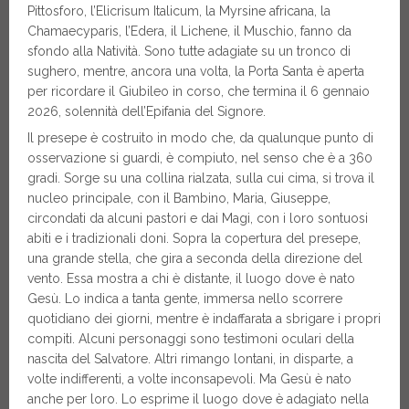
Pittosforo, l’Elicrisum Italicum, la Myrsine africana, la
Chamaecyparis, l’Edera, il Lichene, il Muschio, fanno da
sfondo alla Natività. Sono tutte adagiate su un tronco di
sughero, mentre, ancora una volta, la Porta Santa è aperta
per ricordare il Giubileo in corso, che termina il 6 gennaio
2026, solennità dell’Epifania del Signore.
Il presepe è costruito in modo che, da qualunque punto di
osservazione si guardi, è compiuto, nel senso che è a 360
gradi. Sorge su una collina rialzata, sulla cui cima, si trova il
nucleo principale, con il Bambino, Maria, Giuseppe,
circondati da alcuni pastori e dai Magi, con i loro sontuosi
abiti e i tradizionali doni. Sopra la copertura del presepe,
una grande stella, che gira a seconda della direzione del
vento. Essa mostra a chi è distante, il luogo dove è nato
Gesù. Lo indica a tanta gente, immersa nello scorrere
quotidiano dei giorni, mentre è indaffarata a sbrigare i propri
compiti. Alcuni personaggi sono testimoni oculari della
nascita del Salvatore. Altri rimango lontani, in disparte, a
volte indifferenti, a volte inconsapevoli. Ma Gesù è nato
anche per loro. Lo esprime il luogo dove è adagiato nella