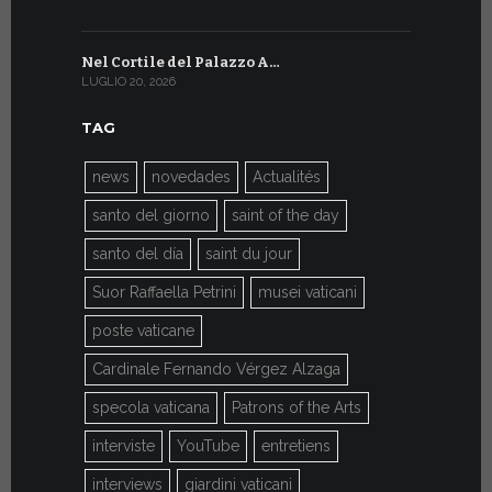
Nel Cortile del Palazzo A…
A Ginevra
LUGLIO 20, 2026
LUGLIO 9, 202
TAG
news
novedades
Actualités
santo del giorno
saint of the day
santo del día
saint du jour
Suor Raffaella Petrini
musei vaticani
poste vaticane
Cardinale Fernando Vérgez Alzaga
specola vaticana
Patrons of the Arts
interviste
YouTube
entretiens
interviews
giardini vaticani