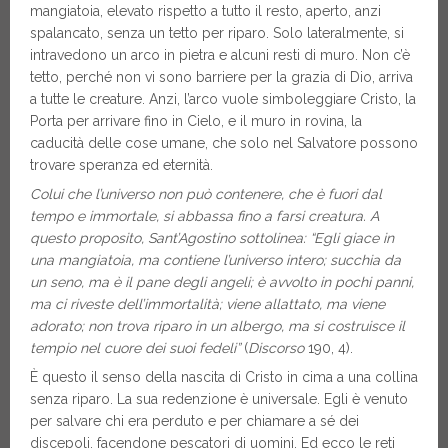
mangiatoia, elevato rispetto a tutto il resto, aperto, anzi
spalancato, senza un tetto per riparo. Solo lateralmente, si
intravedono un arco in pietra e alcuni resti di muro. Non c’è
tetto, perché non vi sono barriere per la grazia di Dio, arriva
a tutte le creature. Anzi, l’arco vuole simboleggiare Cristo, la
Porta per arrivare fino in Cielo, e il muro in rovina, la
caducità delle cose umane, che solo nel Salvatore possono
trovare speranza ed eternità.
Colui che l’universo non può contenere, che è fuori dal
tempo e immortale, si abbassa fino a farsi creatura. A
questo proposito, Sant’Agostino sottolinea: “Egli giace in
una mangiatoia, ma contiene l’universo intero; succhia da
un seno, ma è il pane degli angeli; è avvolto in pochi panni,
ma ci riveste dell’immortalità; viene allattato, ma viene
adorato; non trova riparo in un albergo, ma si costruisce il
tempio nel cuore dei suoi fedeli”
(
Discorso
190, 4).
È questo il senso della nascita di Cristo in cima a una collina
senza riparo. La sua redenzione è universale. Egli è venuto
per salvare chi era perduto e per chiamare a sé dei
discepoli, facendone pescatori di uomini. Ed ecco le reti