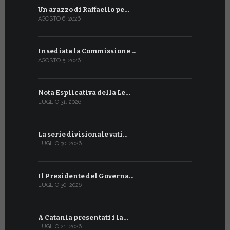
Un arazzo di Raffaello pe…
Il Preside
AGOSTO 6, 2026
LUGLIO 18, 20
Insediata la Commissione …
La Farmaci
AGOSTO 5, 2026
LUGLIO 17, 20
Nota Esplicativa della Le…
Siglato ac
LUGLIO 31, 2026
LUGLIO 13, 20
La serie divisionale vati…
A Ginevra 
LUGLIO 30, 2026
LUGLIO 13, 20
Il Presidente del Governa…
Tre emiss
LUGLIO 30, 2026
LUGLIO 10, 20
A Catania presentati i la…
A Ginevra 
LUGLIO 21, 2026
LUGLIO 9, 202