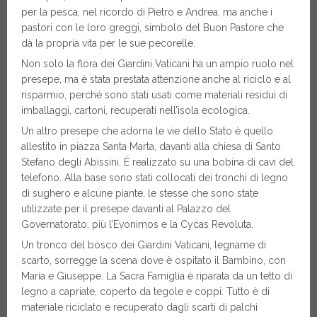
per la pesca, nel ricordo di Pietro e Andrea, ma anche i
pastori con le loro greggi, simbolo del Buon Pastore che
dà la propria vita per le sue pecorelle.
Non solo la flora dei Giardini Vaticani ha un ampio ruolo nel
presepe, ma è stata prestata attenzione anche al riciclo e al
risparmio, perché sono stati usati come materiali residui di
imballaggi, cartoni, recuperati nell’isola ecologica.
Un altro presepe che adorna le vie dello Stato è quello
allestito in piazza Santa Marta, davanti alla chiesa di Santo
Stefano degli Abissini. È realizzato su una bobina di cavi del
telefono. Alla base sono stati collocati dei tronchi di legno
di sughero e alcune piante, le stesse che sono state
utilizzate per il presepe davanti al Palazzo del
Governatorato, più l’Evonimos e la Cycas Revoluta.
Un tronco del bosco dei Giardini Vaticani, legname di
scarto, sorregge la scena dove è ospitato il Bambino, con
Maria e Giuseppe. La Sacra Famiglia è riparata da un tetto di
legno a capriate, coperto da tegole e coppi. Tutto è di
materiale riciclato e recuperato dagli scarti di palchi