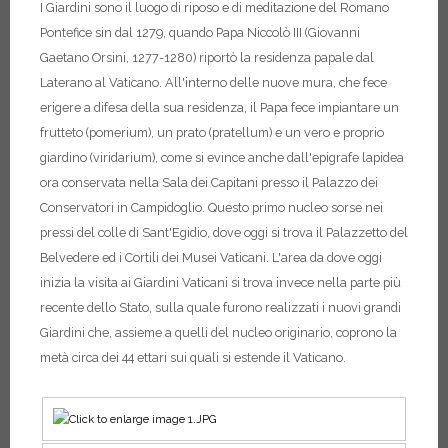
I Giardini sono il luogo di riposo e di meditazione del Romano
Pontefice sin dal 1279, quando Papa Niccolò III (Giovanni
Gaetano Orsini, 1277-1280) riportò la residenza papale dal
Laterano al Vaticano. All'interno delle nuove mura, che fece
erigere a difesa della sua residenza, il Papa fece impiantare un
frutteto (pomerium), un prato (pratellum) e un vero e proprio
giardino (viridarium), come si evince anche dall'epigrafe lapidea
ora conservata nella Sala dei Capitani presso il Palazzo dei
Conservatori in Campidoglio. Questo primo nucleo sorse nei
pressi del colle di Sant'Egidio, dove oggi si trova il Palazzetto del
Belvedere ed i Cortili dei Musei Vaticani. L'area da dove oggi
inizia la visita ai Giardini Vaticani si trova invece nella parte più
recente dello Stato, sulla quale furono realizzati i nuovi grandi
Giardini che, assieme a quelli del nucleo originario, coprono la
metà circa dei 44 ettari sui quali si estende il Vaticano.