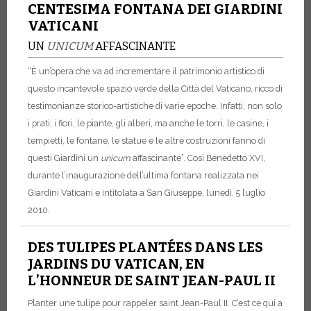
CENTESIMA FONTANA DEI GIARDINI
VATICANI
UN
UNICUM
AFFASCINANTE
“È un’opera che va ad incrementare il patrimonio artistico di
questo incantevole spazio verde della Città del Vaticano, ricco di
testimonianze storico-artistiche di varie epoche. Infatti, non solo
i prati, i fiori, le piante, gli alberi, ma anche le torri, le casine, i
tempietti, le fontane, le statue e le altre costruzioni fanno di
questi Giardini un
unicum
affascinante”. Così Benedetto XVI,
durante l’inaugurazione dell’ultima fontana realizzata nei
Giardini Vaticani e intitolata a San Giuseppe, lunedì, 5 luglio
2010.
DES TULIPES PLANTÉES DANS LES
JARDINS DU VATICAN, EN
L’HONNEUR DE SAINT JEAN-PAUL II
Planter une tulipe pour rappeler saint Jean-Paul II. C’est ce qui a