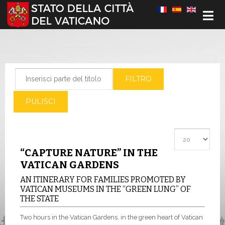
Seleziona la tua lingua
Inserisci parte del titolo
FILTRO
PULISCI
Visualizza #
“CAPTURE NATURE” IN THE
VATICAN GARDENS
AN ITINERARY FOR FAMILIES PROMOTED BY
VATICAN MUSEUMS IN THE “GREEN LUNG” OF
THE STATE
Two hours in the Vatican Gardens, in the green heart of Vatican