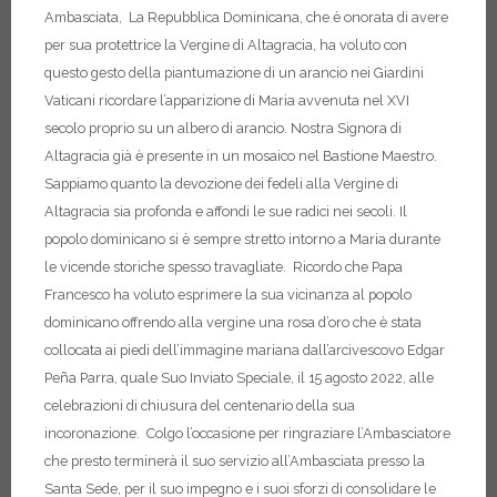
Ambasciata,
La Repubblica Dominicana, che è onorata di avere
per sua protettrice la Vergine di Altagracia, ha voluto con
questo gesto della piantumazione di un arancio nei Giardini
Vaticani ricordare l’apparizione di Maria avvenuta nel XVI
secolo proprio su un albero di arancio. Nostra Signora di
Altagracia già è presente in un mosaico nel Bastione Maestro.
Sappiamo quanto la devozione dei fedeli alla Vergine di
Altagracia sia profonda e affondi le sue radici nei secoli. Il
popolo dominicano si è sempre stretto intorno a Maria durante
le vicende storiche spesso travagliate.
Ricordo che Papa
Francesco ha voluto esprimere la sua vicinanza al popolo
dominicano offrendo alla vergine una rosa d’oro che è stata
collocata ai piedi dell’immagine mariana dall’arcivescovo Edgar
Peña Parra, quale Suo Inviato Speciale, il 15 agosto 2022, alle
celebrazioni di chiusura del centenario della sua
incoronazione.
Colgo l’occasione per ringraziare l’Ambasciatore
che presto terminerà il suo servizio all’Ambasciata presso la
Santa Sede, per il suo impegno e i suoi sforzi di consolidare le