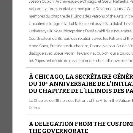
Joseph Cupich, Archevêque de Chicago, et Sœur Raffaella Petr
Vatican. La réunion était animée par le Révérend Louis J. Cam
membres du chapitre de l’Illinois des Patrons of the Arts in 
l’initiative « Intégrer l’art et la foi », ont assisté au débat. L
University Club de Chicago dans l’après-midi du 2 novembre.
Coordinateur du Bureau des relations avec les Patrons of th
Anna Shea, Présidente du chapitre, Donna Nelson-Stride, Vice
dialogue avec Sœur Petrini, le Cardinal Cupich, qui a toujours
les Papes ont décidé de rassembler des chefs-d’œuvre de l’ar
À CHICAGO, LA SECRÉTAIRE GÉNÉ
DU 10ᵉ ANNIVERSAIRE DE L’INITIA
DU CHAPITRE DE L’ILLINOIS DES 
Le Chapitre de l’Illinois des Patrons of the Arts in the Vatica
Faith ».
A DELEGATION FROM THE CUSTOM
THE GOVERNORATE