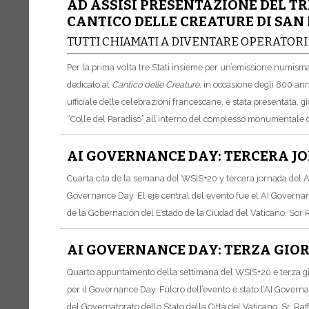
AD ASSISI PRESENTAZIONE DEL TR
CANTICO DELLE CREATURE DI SAN
TUTTI CHIAMATI A DIVENTARE OPERATORI 
Per la prima volta tre Stati insieme per un’emissione numismat
dedicato al
Cantico delle Creature
, in occasione degli 800 ann
ufficiale delle celebrazioni francescane, è stata presentata,
“Colle del Paradiso” all’interno del complesso monumentale d
AI GOVERNANCE DAY: TERCERA JO
Cuarta cita de la semana del WSIS+20 y tercera jornada del A
Governance Day. El eje central del evento fue el AI Governa
de la Gobernación del Estado de la Ciudad del Vaticano, Sor Ra
AI GOVERNANCE DAY: TERZA GIOR
Quarto appuntamento della settimana del WSIS+20 e terza gior
per il Governance Day. Fulcro dell’evento è stato l’AI Gover
del Governatorato dello Stato della Città del Vaticano, Sr. Raff