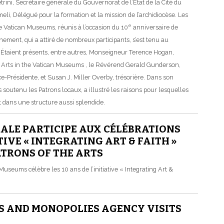
ini, Secrétaire générale du Gouvernorat de l’État de la Cité du
eli, Délégué pour la formation et la mission de l’archidiocèse. Les
e
the Vatican Museums, réunis à l’occasion du 10
anniversaire de
’événement, qui a attiré de nombreux participants, s’est tenu au
 Étaient présents, entre autres, Monseigneur Terence Hogan,
e Arts in the Vatican Museums , le Révérend Gerald Gunderson,
-Présidente, et Susan J. Miller Overby, trésorière. Dans son
 soutenu les Patrons locaux, a illustré les raisons pour lesquelles
t dans une structure aussi splendide.
RALE PARTICIPE AUX CÉLÉBRATIONS
TIVE « INTEGRATING ART & FAITH »
PATRONS OF THE ARTS
n Museums célèbre les 10 ans de l’initiative « Integrating Art &
S AND MONOPOLIES AGENCY VISITS