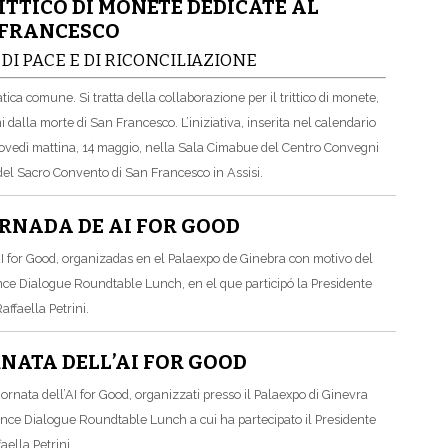
ITTICO DI MONETE DEDICATE AL
 FRANCESCO
DI PACE E DI RICONCILIAZIONE
ica comune. Si tratta della collaborazione per il trittico di monete,
i dalla morte di San Francesco. L’iniziativa, inserita nel calendario
 giovedì mattina, 14 maggio, nella Sala Cimabue del Centro Convegni
el Sacro Convento di San Francesco in Assisi.
RNADA DE AI FOR GOOD
I for Good, organizadas en el Palaexpo de Ginebra con motivo del
nce Dialogue Roundtable Lunch, en el que participó la Presidente
ffaella Petrini.
NATA DELL’AI FOR GOOD
nata dell’AI for Good, organizzati presso il Palaexpo di Ginevra
nance Dialogue Roundtable Lunch a cui ha partecipato il Presidente
aella Petrini.