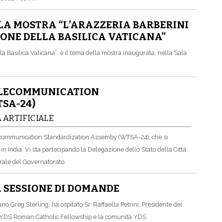
LA MOSTRA “L’ARAZZERIA BARBERINI
IONE DELLA BASILICA VATICANA”
a Basilica Vaticana”: è il tema della mostra inaugurata, nella Sala
TELECOMMUNICATION
SA-24)
 ARTIFICIALE
elecommunication Standardization Assemby (WTSA-24), che si
 India. Vi sta partecipando la Delegazione dello Stato della Città
erale del Governatorato.
 SESSIONE DI DOMANDE
o Greg Sterling, ha ospitato Sr. Raffaella Petrini, Presidente del
a YDS Roman Catholic Fellowship e la comunità YDS.