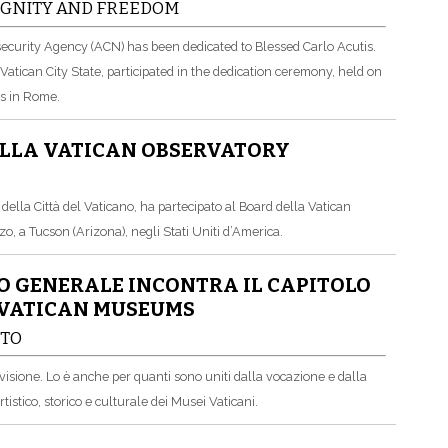
DIGNITY AND FREEDOM
ersecurity Agency (ACN) has been dedicated to Blessed Carlo Acutis.
 Vatican City State, participated in the dedication ceremony, held on
s in Rome.
ELLA VATICAN OBSERVATORY
 della Città del Vaticano, ha partecipato al Board della Vatican
o, a Tucson (Arizona), negli Stati Uniti d’America.
IO GENERALE INCONTRA IL CAPITOLO
E VATICAN MUSEUMS
UTO
ivisione. Lo è anche per quanti sono uniti dalla vocazione e dalla
tistico, storico e culturale dei Musei Vaticani.