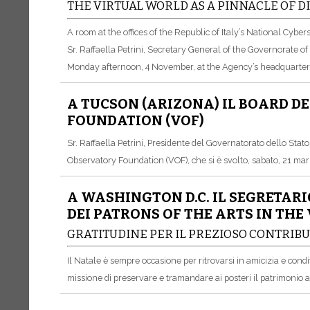
THE VIRTUAL WORLD AS A PINNACLE OF 
A room at the offices of the Republic of Italy’s National Cyb
Sr. Raffaella Petrini, Secretary General of the Governorate of
Monday afternoon, 4 November, at the Agency’s headquarter
A TUCSON (ARIZONA) IL BOARD D
FOUNDATION (VOF)
Sr. Raffaella Petrini, Presidente del Governatorato dello Stato
Observatory Foundation (VOF), che si è svolto, sabato, 21 marz
A WASHINGTON D.C. IL SEGRETAR
DEI PATRONS OF THE ARTS IN TH
GRATITUDINE PER IL PREZIOSO CONTRIB
Il Natale è sempre occasione per ritrovarsi in amicizia e cond
missione di preservare e tramandare ai posteri il patrimonio ar