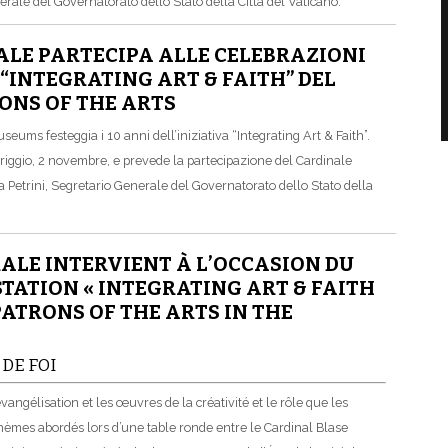
nerale del Governatorato dello Stato della Città del Vaticano.
ALE PARTECIPA ALLE CELEBRAZIONI
A “INTEGRATING ART & FAITH” DEL
RONS OF THE ARTS
Museums festeggia i 10 anni dell’iniziativa “Integrating Art & Faith”.
eriggio, 2 novembre, e prevede la partecipazione del Cardinale
a Petrini, Segretario Generale del Governatorato dello Stato della
RALE INTERVIENT À L’OCCASION DU
STATION « INTEGRATING ART & FAITH
 PATRONS OF THE ARTS IN THE
 DE FOI
 l’évangélisation et les œuvres de la créativité et le rôle que les
thèmes abordés lors d’une table ronde entre le Cardinal Blase