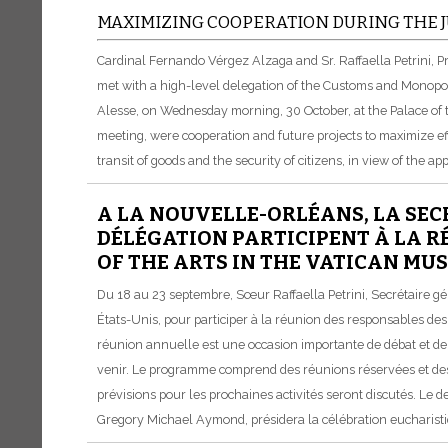
MAXIMIZING COOPERATION DURING THE J
Cardinal Fernando Vérgez Alzaga and Sr. Raffaella Petrini, P
met with a high-level delegation of the Customs and Monopol
Alesse, on Wednesday morning, 30 October, at the Palace o
meeting, were cooperation and future projects to maximize ef
transit of goods and the security of citizens, in view of the a
A LA NOUVELLE-ORLÉANS, LA SEC
DÉLÉGATION PARTICIPENT À LA R
OF THE ARTS IN THE VATICAN MU
Du 18 au 23 septembre, Sœur Raffaella Petrini, Secrétaire g
États-Unis, pour participer à la réunion des responsables de
réunion annuelle est une occasion importante de débat et de ré
venir. Le programme comprend des réunions réservées et des s
prévisions pour les prochaines activités seront discutés. Le 
Gregory Michael Aymond, présidera la célébration eucharisti