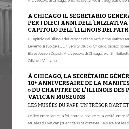
Arcivescovo di Chicago, e Sr. Raffaella Petrini, Segretario Ge
A CHICAGO IL SEGRETARIO GENER
PER I DIECI ANNI DELL’INIZIATIV
CAPITOLO DELL’ILLINOIS DEI PAT
Il Capitolo dell’Illinois dei Patrons of the Arts in the Vatican 
L’evento si svolge all’University Club di Chicago, sabato pom
Blase Joseph Cupich, Arcivescovo di Chicago, e di Sr. Raffaell
Città del Vaticano.
À CHICAGO, LA SECRÉTAIRE GÉNÉ
10ᵉ ANNIVERSAIRE DE LA MANIFE
» DU CHAPITRE DE L’ILLINOIS DES
VATICAN MUSEUMS
LES MUSÉES DU PAPE: UN TRÉSOR D’ART ET
Le lien entre l’art et la foi, entre la beauté et la vérité, entre
Musées du Vatican jouent dans ce contexte. Tels étaient les 