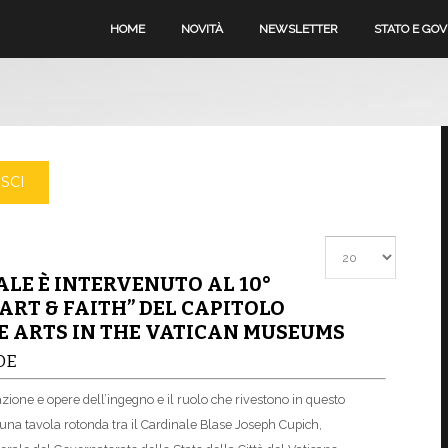
HOME
NOVITÀ
NEWSLETTER
STATO E GO
SCI
Visualizza #
ALE È INTERVENUTO AL 10°
ART & FAITH” DEL CAPITOLO
HE ARTS IN THE VATICAN MUSEUMS
DE
zazione e opere dell’ingegno e il ruolo che rivestono in questo
 una tavola rotonda tra il Cardinale Blase Joseph Cupich,