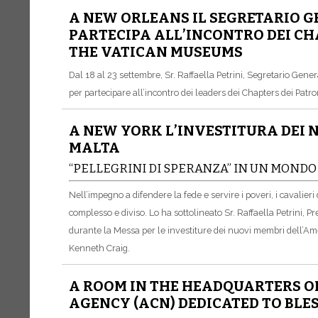
A NEW ORLEANS IL SEGRETARIO 
PARTECIPA ALL’INCONTRO DEI CH
THE VATICAN MUSEUMS
Dal 18 al 23 settembre, Sr. Raffaella Petrini, Segretario Gene
per partecipare all’incontro dei leaders dei Chapters dei Patr
A NEW YORK L’INVESTITURA DEI N
MALTA
“PELLEGRINI DI SPERANZA” IN UN MONDO
Nell’impegno a difendere la fede e servire i poveri, i cavalier
complesso e diviso. Lo ha sottolineato Sr. Raffaella Petrini, P
durante la Messa per le investiture dei nuovi membri dell’Ame
Kenneth Craig.
A ROOM IN THE HEADQUARTERS O
AGENCY (ACN) DEDICATED TO BLE