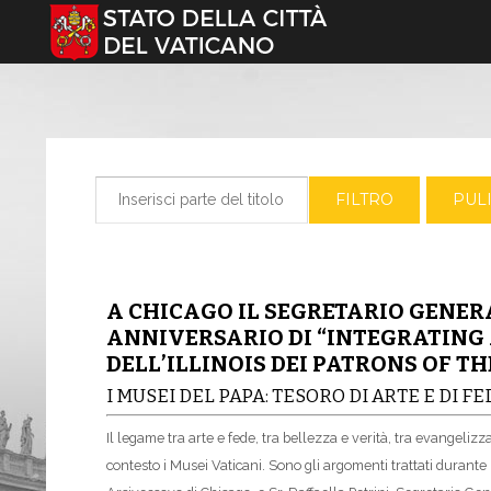
Seleziona la tua lingua
Inserisci parte del titolo
FILTRO
PULI
A CHICAGO IL SEGRETARIO GENER
ANNIVERSARIO DI “INTEGRATING 
DELL’ILLINOIS DEI PATRONS OF T
I MUSEI DEL PAPA: TESORO DI ARTE E DI FE
Il legame tra arte e fede, tra bellezza e verità, tra evangeliz
contesto i Musei Vaticani. Sono gli argomenti trattati durante