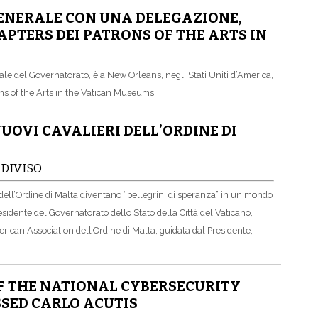
GENERALE CON UNA DELEGAZIONE,
APTERS DEI PATRONS OF THE ARTS IN
rale del Governatorato, è a New Orleans, negli Stati Uniti d’America,
ons of the Arts in the Vatican Museums.
UOVI CAVALIERI DELL’ORDINE DI
 DIVISO
i dell’Ordine di Malta diventano “pellegrini di speranza” in un mondo
residente del Governatorato dello Stato della Città del Vaticano,
rican Association dell’Ordine di Malta, guidata dal Presidente,
F THE NATIONAL CYBERSECURITY
SSED CARLO ACUTIS