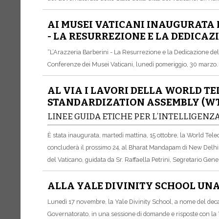
AI MUSEI VATICANI INAUGURATA 
- LA RESURREZIONE E LA DEDICAZ
“L’Arazzeria Barberini - La Resurrezione e la Dedicazione dell
Conferenze dei Musei Vaticani, lunedì pomeriggio, 30 marzo.
AL VIA I LAVORI DELLA WORLD 
STANDARDIZATION ASSEMBLY (WT
LINEE GUIDA ETICHE PER L’INTELLIGENZA
È stata inaugurata, martedì mattina, 15 ottobre, la World T
concluderà il prossimo 24, al Bharat Mandapam di New Delhi in
del Vaticano, guidata da Sr. Raffaella Petrini, Segretario Gen
ALLA YALE DIVINITY SCHOOL UNA
Lunedì 17 novembre, la Yale Divinity School, a nome del decan
Governatorato, in una sessione di domande e risposte con l