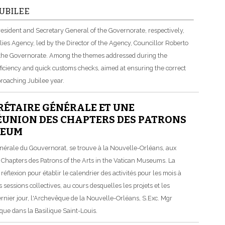
UBILEE
resident and Secretary General of the Governorate, respectively,
ies Agency, led by the Director of the Agency, Councillor Roberto
f the Governorate. Among the themes addressed during the
ficiency and quick customs checks, aimed at ensuring the correct
pproaching Jubilee year.
RÉTAIRE GÉNÉRALE ET UNE
ÉUNION DES CHAPTERS DES PATRONS
SEUM
énérale du Gouvernorat, se trouve à la Nouvelle-Orléans, aux
s Chapters des Patrons of the Arts in the Vatican Museums. La
flexion pour établir le calendrier des activités pour les mois à
essions collectives, au cours desquelles les projets et les
dernier jour, l'Archevêque de la Nouvelle-Orléans, S.Exc. Mgr
que dans la Basilique Saint-Louis.