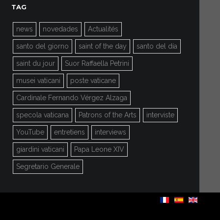
TAG
news
novedades
Actualités
santo del giorno
saint of the day
santo del día
saint du jour
Suor Raffaella Petrini
musei vaticani
poste vaticane
Cardinale Fernando Vérgez Alzaga
specola vaticana
Patrons of the Arts
interviste
YouTube
entretiens
interviews
giardini vaticani
Papa Leone XIV
Segretario Generale