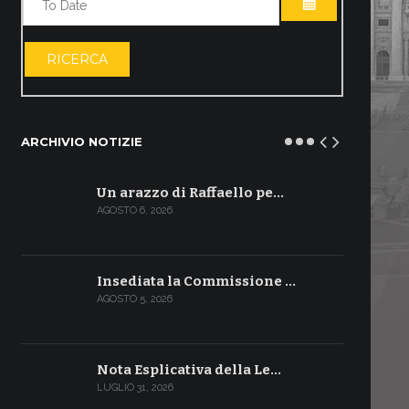
APRI IL CALE
RICERCA
ARCHIVIO NOTIZIE
Un arazzo di Raffaello pe…
AGOSTO 6, 2026
Insediata la Commissione …
AGOSTO 5, 2026
Nota Esplicativa della Le…
LUGLIO 31, 2026