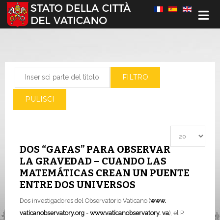
Seleziona la tua lingua
Inserisci parte del titolo
FILTRO
PULISCI
Visualizza #
DOS “GAFAS” PARA OBSERVAR
LA GRAVEDAD – CUANDO LAS
MATEMÁTICAS CREAN UN PUENTE
ENTRE DOS UNIVERSOS
Dos investigadores del Observatorio Vaticano (
www.
vaticanobservatory.org
-
www.vaticanobservatory. va
), el P.