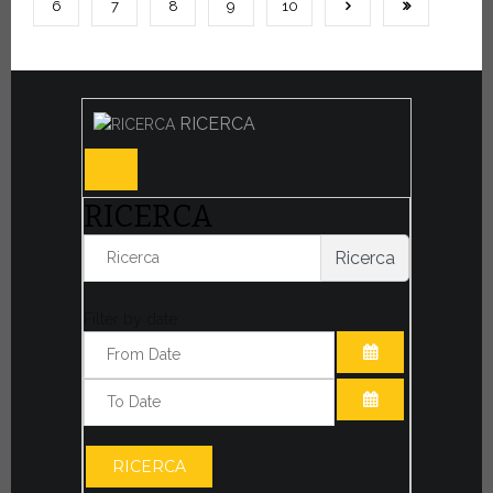
6
7
8
9
10
RICERCA
RICERCA
Ricerca
Filter by date:
APRI IL CALE
APRI IL CALE
RICERCA