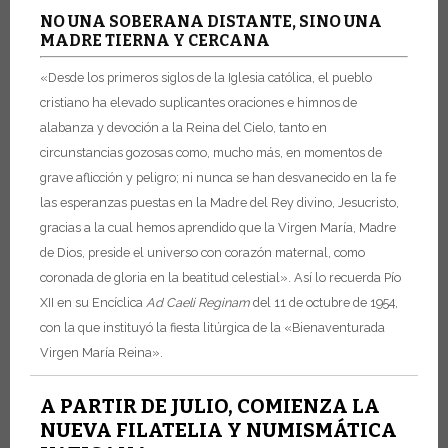
NO UNA SOBERANA DISTANTE, SINO UNA
MADRE TIERNA Y CERCANA
«Desde los primeros siglos de la Iglesia católica, el pueblo
cristiano ha elevado suplicantes oraciones e himnos de
alabanza y devoción a la Reina del Cielo, tanto en
circunstancias gozosas como, mucho más, en momentos de
grave aflicción y peligro; ni nunca se han desvanecido en la fe
las esperanzas puestas en la Madre del Rey divino, Jesucristo,
gracias a la cual hemos aprendido que la Virgen María, Madre
de Dios, preside el universo con corazón maternal, como
coronada de gloria en la beatitud celestial». Así lo recuerda Pío
XII en su Encíclica
Ad Caeli Reginam
del 11 de octubre de 1954,
con la que instituyó la fiesta litúrgica de la «Bienaventurada
Virgen María Reina».
A PARTIR DE JULIO, COMIENZA LA
NUEVA FILATELIA Y NUMISMÁTICA