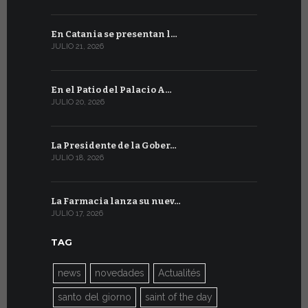
En Catania se presentan l…
En Ginebra
JULIO 21, 2026
JULIO 9, 2026
En el Patio del Palacio A…
En Ginebra
JULIO 20, 2026
JULIO 9, 2026
La Presidente de la Gober…
El mensaje
JULIO 18, 2026
JULIO 8, 2026
La Farmacia lanza su nuev…
Del 6 al 27 
JULIO 17, 2026
JULIO 7, 2026
TAG
news
novedades
Actualités
santo del giorno
saint of the day