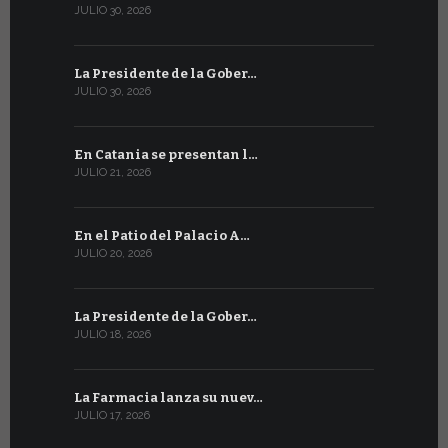
JULIO 30, 2026
JULIO 13, 202
La Presidente de la Gober…
Tres emis
JULIO 30, 2026
JULIO 10, 202
En Catania se presentan l…
En Ginebra
JULIO 21, 2026
JULIO 9, 2026
En el Patio del Palacio A…
En Ginebra
JULIO 20, 2026
JULIO 9, 2026
La Presidente de la Gober…
El mensaje
JULIO 18, 2026
JULIO 8, 2026
La Farmacia lanza su nuev…
Del 6 al 27 
JULIO 17, 2026
JULIO 7, 2026