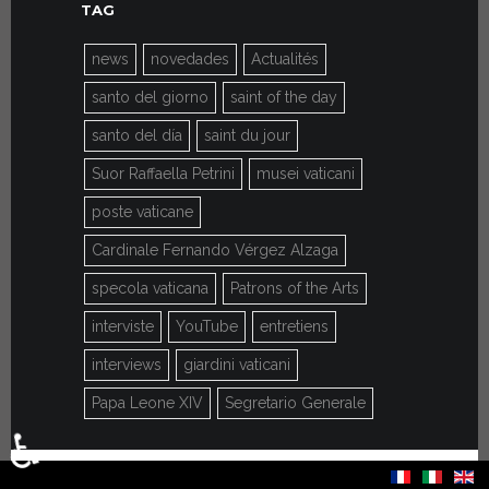
TAG
news
novedades
Actualités
santo del giorno
saint of the day
santo del día
saint du jour
Suor Raffaella Petrini
musei vaticani
poste vaticane
Cardinale Fernando Vérgez Alzaga
specola vaticana
Patrons of the Arts
interviste
YouTube
entretiens
interviews
giardini vaticani
Papa Leone XIV
Segretario Generale
♿
Seleccione su idioma