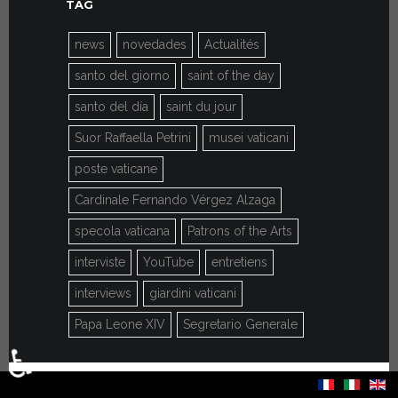
TAG
news
novedades
Actualités
santo del giorno
saint of the day
santo del día
saint du jour
Suor Raffaella Petrini
musei vaticani
poste vaticane
Cardinale Fernando Vérgez Alzaga
specola vaticana
Patrons of the Arts
interviste
YouTube
entretiens
interviews
giardini vaticani
Papa Leone XIV
Segretario Generale
♿
Seleccione su idioma