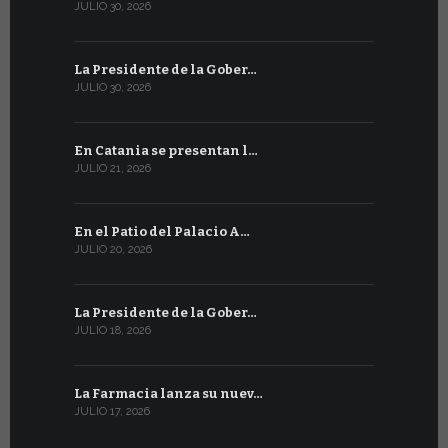
JULIO 30, 2026
JULIO 13, 202
La Presidente de la Gober…
Tres emis
JULIO 30, 2026
JULIO 10, 202
En Catania se presentan l…
En Ginebra
JULIO 21, 2026
JULIO 9, 2026
En el Patio del Palacio A…
En Ginebra
JULIO 20, 2026
JULIO 9, 2026
La Presidente de la Gober…
El mensaje
JULIO 18, 2026
JULIO 8, 2026
La Farmacia lanza su nuev…
Del 6 al 27 
JULIO 17, 2026
JULIO 7, 2026