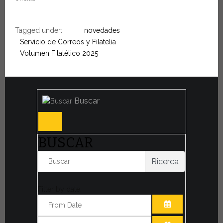
Tagged under:
novedades
Servicio de Correos y Filatelia
Volumen Filatélico 2025
Buscar
BUSCAR
Ricerca
Filter by date: