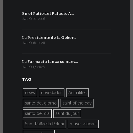
En el Patio del Palacio A…
En Ginebra
JULIO 20, 2026
JULIO 9, 2026
La Presidente de la Gober…
El mensaje
JULIO 18, 2026
JULIO 8, 2026
La Farmacia lanza su nuev…
Del 6 al 27 
JULIO 17, 2026
JULIO 7, 2026
TAG
news
novedades
Actualités
santo del giorno
saint of the day
santo del día
saint du jour
Suor Raffaella Petrini
musei vaticani