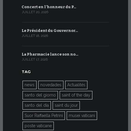
Concert en l’honneur du P…
Conversati
JUILLET 20, 2026
JUILLET 9, 20
Le Président du Gouvernor…
Le message
JUILLET 18, 2026
JUILLET 8, 20
La Pharmacie lance son no…
Du 6 au 27 
JUILLET 17, 2026
JUILLET 7, 20
TAG
news
novedades
Actualités
santo del giorno
saint of the day
santo del día
saint du jour
Suor Raffaella Petrini
musei vaticani
poste vaticane