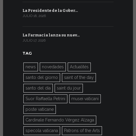
La Presidente de la Gober…
El mensaje
JULIO 18, 2026
JULIO 8, 2026
La Farmacia lanza su nuev…
Del 6 al 27 
JULIO 17, 2026
JULIO 7, 2026
TAG
news
novedades
Actualités
santo del giorno
saint of the day
santo del día
saint du jour
Suor Raffaella Petrini
musei vaticani
poste vaticane
Cardinale Fernando Vérgez Alzaga
specola vaticana
Patrons of the Arts