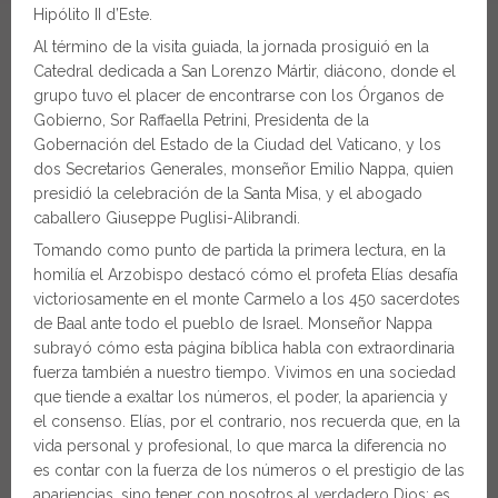
Hipólito II d’Este.
Al término de la visita guiada, la jornada prosiguió en la
Catedral dedicada a San Lorenzo Mártir, diácono, donde el
grupo tuvo el placer de encontrarse con los Órganos de
Gobierno, Sor Raffaella Petrini, Presidenta de la
Gobernación del Estado de la Ciudad del Vaticano, y los
dos Secretarios Generales, monseñor Emilio Nappa, quien
presidió la celebración de la Santa Misa, y el abogado
caballero Giuseppe Puglisi-Alibrandi.
Tomando como punto de partida la primera lectura, en la
homilía el Arzobispo destacó cómo el profeta Elías desafía
victoriosamente en el monte Carmelo a los 450 sacerdotes
de Baal ante todo el pueblo de Israel. Monseñor Nappa
subrayó cómo esta página bíblica habla con extraordinaria
fuerza también a nuestro tiempo. Vivimos en una sociedad
que tiende a exaltar los números, el poder, la apariencia y
el consenso. Elías, por el contrario, nos recuerda que, en la
vida personal y profesional, lo que marca la diferencia no
es contar con la fuerza de los números o el prestigio de las
apariencias, sino tener con nosotros al verdadero Dios; es