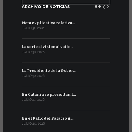
ARCHIVO DE NOTICIAS
Nota explicativa relativa…
Firmado un
JULIO 31, 2026
JULIO 13, 202
La serie divisional vatic…
Concluyen
JULIO 30, 2026
JULIO 13, 202
La Presidente de la Gober…
Tres emis
JULIO 30, 2026
JULIO 10, 202
En Catania se presentan l…
En Ginebra
JULIO 21, 2026
JULIO 9, 2026
En el Patio del Palacio A…
En Ginebra
JULIO 20, 2026
JULIO 9, 2026