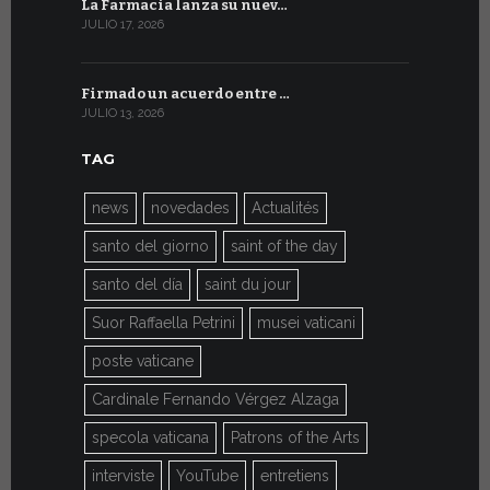
La Farmacia lanza su nuev…
Del 6 al 27 
JULIO 17, 2026
JULIO 7, 2026
Firmado un acuerdo entre …
Arrancan 
JULIO 13, 2026
JULIO 7, 2026
TAG
news
novedades
Actualités
santo del giorno
saint of the day
santo del día
saint du jour
Suor Raffaella Petrini
musei vaticani
poste vaticane
Cardinale Fernando Vérgez Alzaga
specola vaticana
Patrons of the Arts
interviste
YouTube
entretiens