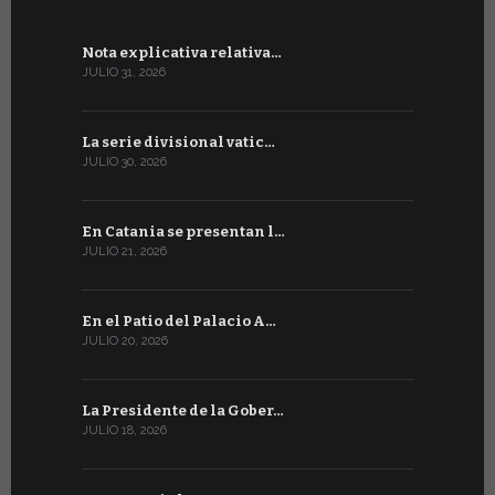
Nota explicativa relativa…
Concluyen
JULIO 31, 2026
JULIO 13, 202
La serie divisional vatic…
Tres emis
JULIO 30, 2026
JULIO 10, 202
En Catania se presentan l…
En Ginebra
JULIO 21, 2026
JULIO 9, 2026
En el Patio del Palacio A…
En Ginebra
JULIO 20, 2026
JULIO 9, 2026
La Presidente de la Gober…
El mensaje
JULIO 18, 2026
JULIO 8, 2026