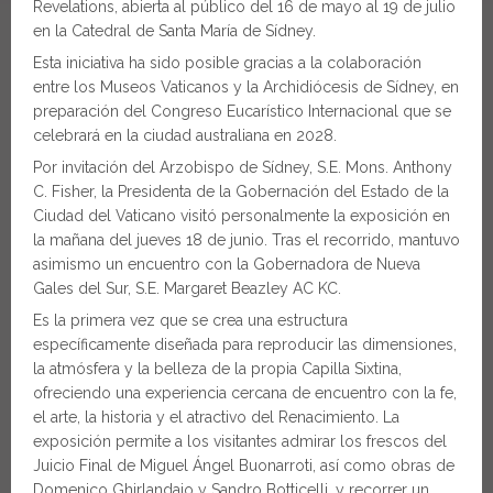
Revelations, abierta al público del 16 de mayo al 19 de julio
en la Catedral de Santa María de Sídney.
Esta iniciativa ha sido posible gracias a la colaboración
entre los Museos Vaticanos y la Archidiócesis de Sídney, en
preparación del Congreso Eucarístico Internacional que se
celebrará en la ciudad australiana en 2028.
Por invitación del Arzobispo de Sídney, S.E. Mons. Anthony
C. Fisher, la Presidenta de la Gobernación del Estado de la
Ciudad del Vaticano visitó personalmente la exposición en
la mañana del jueves 18 de junio. Tras el recorrido, mantuvo
asimismo un encuentro con la Gobernadora de Nueva
Gales del Sur, S.E. Margaret Beazley AC KC.
Es la primera vez que se crea una estructura
específicamente diseñada para reproducir las dimensiones,
la atmósfera y la belleza de la propia Capilla Sixtina,
ofreciendo una experiencia cercana de encuentro con la fe,
el arte, la historia y el atractivo del Renacimiento. La
exposición permite a los visitantes admirar los frescos del
Juicio Final de Miguel Ángel Buonarroti, así como obras de
Domenico Ghirlandaio y Sandro Botticelli, y recorrer un