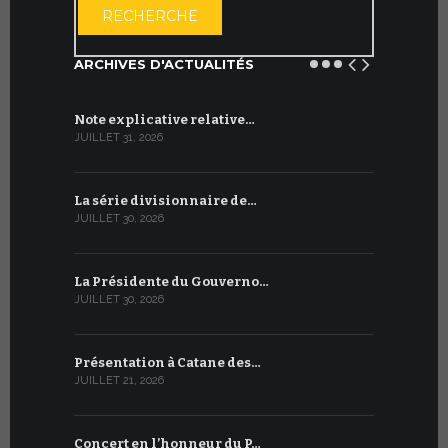
RECHERCHE
ARCHIVES D'ACTUALITÉS
Note explicative relative…
Accord sig
JUILLET 31, 2026
JUILLET 13, 2
La série divisionnaire de…
Le WSIS For
JUILLET 30, 2026
JUILLET 13, 2
La Présidente du Gouverno…
Trois émi
JUILLET 30, 2026
JUILLET 10, 2
Présentation à Catane des…
Table rond
JUILLET 21, 2026
JUILLET 9, 20
Concert en l’honneur du P…
Conversati