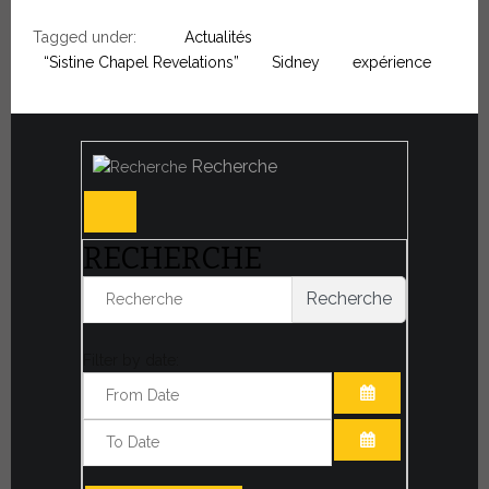
Tagged under:
Actualités
“Sistine Chapel Revelations”
Sidney
expérience
Recherche
RECHERCHE
Recherche
Filter by date:
OUVRIR LE CA
OUVRIR LE CA