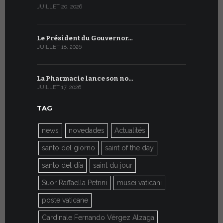
JUILLET 20, 2026
JUILLET 9, 20
Le Président du Gouvernor…
Le message
JUILLET 18, 2026
JUILLET 8, 20
La Pharmacie lance son no…
Du 6 au 27 
JUILLET 17, 2026
JUILLET 7, 20
TAG
news
novedades
Actualités
santo del giorno
saint of the day
santo del día
saint du jour
Suor Raffaella Petrini
musei vaticani
poste vaticane
Cardinale Fernando Vérgez Alzaga