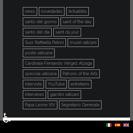
news
novedades
Actualités
santo del giorno
saint of the day
santo del día
saint du jour
Suor Raffaella Petrini
musei vaticani
poste vaticane
Cardinale Fernando Vérgez Alzaga
specola vaticana
Patrons of the Arts
interviste
YouTube
entretiens
interviews
giardini vaticani
Papa Leone XIV
Segretario Generale
♿
Sélectionnez votre langue