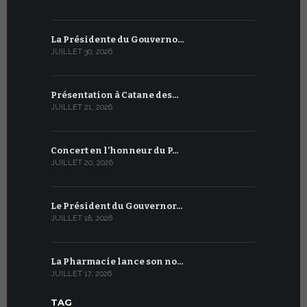
La Présidente du Gouverno…
Trois émi
JUILLET 30, 2026
JUILLET 10, 2
Présentation à Catane des…
Table rond
JUILLET 21, 2026
JUILLET 9, 20
Concert en l’honneur du P…
Conversati
JUILLET 20, 2026
JUILLET 9, 20
Le Président du Gouvernor…
Le message
JUILLET 18, 2026
JUILLET 8, 20
La Pharmacie lance son no…
Du 6 au 27 
JUILLET 17, 2026
JUILLET 7, 20
TAG