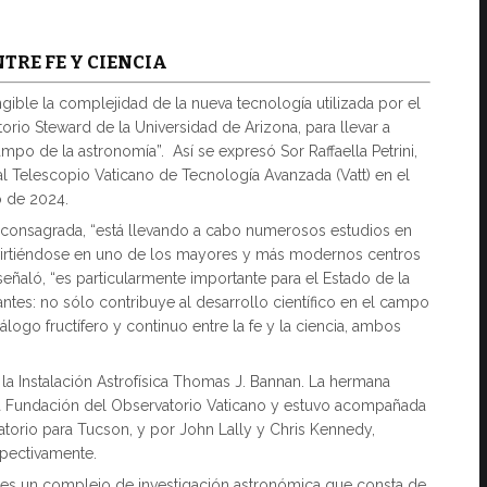
TRE FE Y CIENCIA
ble la complejidad de la nueva tecnología utilizada por el
rio Steward de la Universidad de Arizona, para llevar a
po de la astronomía”. Así se expresó Sor Raffaella Petrini,
 al Telescopio Vaticano de Tecnología Avanzada (Vatt) en el
o de 2024.
a consagrada, “está llevando a cabo numerosos estudios en
onvirtiéndose en uno de los mayores y más modernos centros
eñaló, “es particularmente importante para el Estado de la
tes: no sólo contribuye al desarrollo científico en el campo
logo fructífero y continuo entre la fe y la ciencia, ambos
 y la Instalación Astrofísica Thomas J. Bannan. La hermana
la Fundación del Observatorio Vaticano y estuvo acompañada
atorio para Tucson, y por John Lally y Chris Kennedy,
spectivamente.
 es un complejo de investigación astronómica que consta de