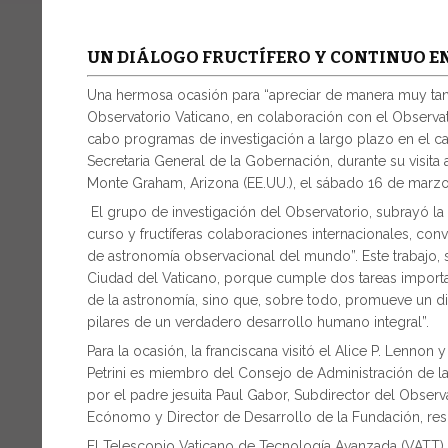
UN DIÁLOGO FRUCTÍFERO Y CONTINUO EN
Una hermosa ocasión para “apreciar de manera muy tangi
Observatorio Vaticano, en colaboración con el Observato
cabo programas de investigación a largo plazo en el cam
Secretaria General de la Gobernación, durante su visita
Monte Graham, Arizona (EE.UU.), el sábado 16 de marz
El grupo de investigación del Observatorio, subrayó l
curso y fructíferas colaboraciones internacionales, c
de astronomía observacional del mundo”. Este trabajo, s
Ciudad del Vaticano, porque cumple dos tareas importan
de la astronomía, sino que, sobre todo, promueve un diá
pilares de un verdadero desarrollo humano integral”.
Para la ocasión, la franciscana visitó el Alice P. Lennon
Petrini es miembro del Consejo de Administración de 
por el padre jesuita Paul Gabor, Subdirector del Observ
Ecónomo y Director de Desarrollo de la Fundación, re
El Telescopio Vaticano de Tecnología Avanzada (VATT)