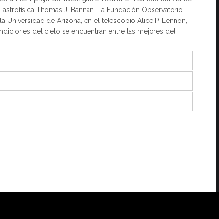
ión astrofísica Thomas J. Bannan. La Fundación Observatorio
la Universidad de Arizona, en el telescopio Alice P. Lennon,
ndiciones del cielo se encuentran entre las mejores del