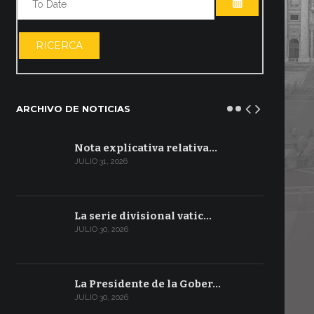
ABRIR EL CA
RICERCA
ARCHIVO DE NOTICIAS
Nota explicativa relativa…
JULIO 31, 2026
La serie divisional vatic…
JULIO 30, 2026
La Presidente de la Gober…
JULIO 30, 2026