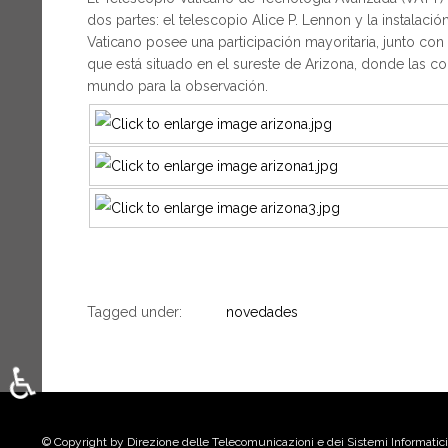
dos partes: el telescopio Alice P. Lennon y la instalac
Vaticano posee una participación mayoritaria, junto con 
que está situado en el sureste de Arizona, donde las co
mundo para la observación.
Tagged under:
novedades
♿
Seleccione su idioma
© Copyright by Direzione delle Telecomunicazioni e dei Sistemi Informatici