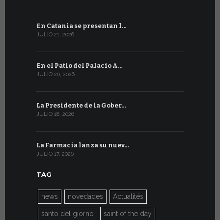
En Catania se presentan l…
En Ginebra
JULIO 21, 2026
JULIO 9, 2026
En el Patio del Palacio A…
En Ginebra
JULIO 20, 2026
JULIO 9, 2026
La Presidente de la Gober…
El mensaje
JULIO 18, 2026
JULIO 8, 2026
La Farmacia lanza su nuev…
Del 6 al 27 
JULIO 17, 2026
JULIO 7, 2026
TAG
news
novedades
Actualités
santo del giorno
saint of the day