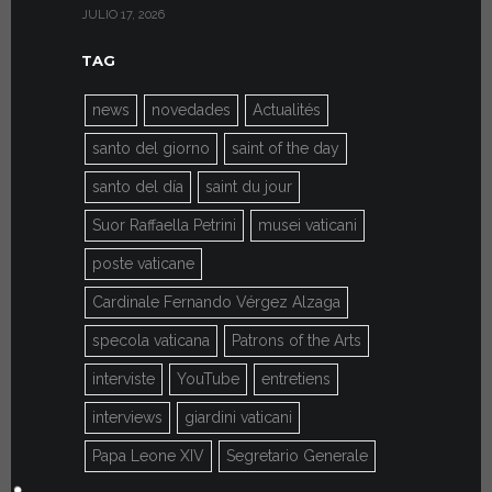
JULIO 17, 2026
JULIO 7, 2026
TAG
news
novedades
Actualités
santo del giorno
saint of the day
santo del día
saint du jour
Suor Raffaella Petrini
musei vaticani
poste vaticane
Cardinale Fernando Vérgez Alzaga
specola vaticana
Patrons of the Arts
interviste
YouTube
entretiens
interviews
giardini vaticani
Papa Leone XIV
Segretario Generale