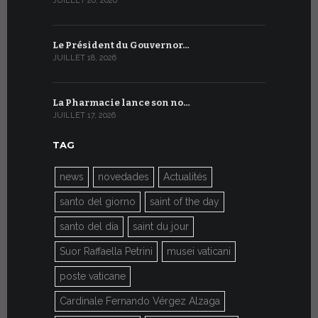
JUILLET 20, 2026
JUILLET 9, 20
Le Président du Gouvernor…
Le message
JUILLET 18, 2026
JUILLET 8, 20
La Pharmacie lance son no…
Du 6 au 27 
JUILLET 17, 2026
JUILLET 7, 20
TAG
news
novedades
Actualités
santo del giorno
saint of the day
santo del día
saint du jour
Suor Raffaella Petrini
musei vaticani
poste vaticane
Cardinale Fernando Vérgez Alzaga