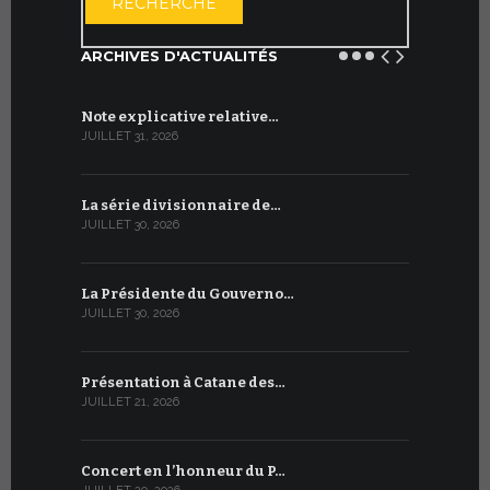
RECHERCHE
ARCHIVES D'ACTUALITÉS
Note explicative relative…
Accord sig
JUILLET 31, 2026
JUILLET 13, 2
La série divisionnaire de…
Le WSIS For
JUILLET 30, 2026
JUILLET 13, 2
La Présidente du Gouverno…
Trois émi
JUILLET 30, 2026
JUILLET 10, 2
Présentation à Catane des…
Table rond
JUILLET 21, 2026
JUILLET 9, 20
Concert en l’honneur du P…
Conversati