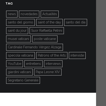
TAG
news
novedades
Actualités
santo del giorno
saint of the day
santo del día
saint du jour
Suor Raffaella Petrini
musei vaticani
poste vaticane
Cardinale Fernando Vérgez Alzaga
specola vaticana
Patrons of the Arts
interviste
YouTube
entretiens
interviews
giardini vaticani
Papa Leone XIV
Segretario Generale