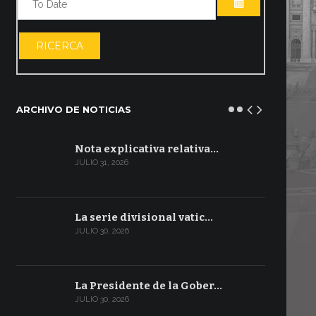
ABRIR EL CA
RICERCA
ARCHIVO DE NOTICIAS
Nota explicativa relativa…
JULIO 31, 2026
La serie divisional vatic…
JULIO 30, 2026
La Presidente de la Gober…
JULIO 30, 2026