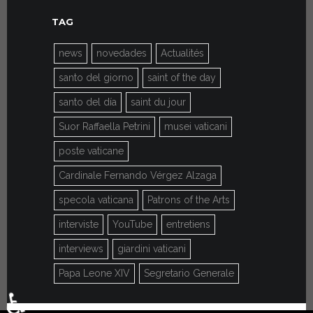
TAG
news
novedades
Actualités
santo del giorno
saint of the day
santo del día
saint du jour
Suor Raffaella Petrini
musei vaticani
poste vaticane
Cardinale Fernando Vérgez Alzaga
specola vaticana
Patrons of the Arts
interviste
YouTube
entretiens
interviews
giardini vaticani
Papa Leone XIV
Segretario Generale
♿