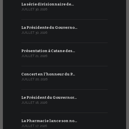
La série divisionnaire de…
Le WSIS For
JUILLET 30, 2026
JUILLET 13, 2
La Présidente du Gouverno…
Trois émi
JUILLET 30, 2026
JUILLET 10, 2
Présentation à Catane des…
Table rond
JUILLET 21, 2026
JUILLET 9, 20
Concert en l’honneur du P…
Conversati
JUILLET 20, 2026
JUILLET 9, 20
Le Président du Gouvernor…
Le message
JUILLET 18, 2026
JUILLET 8, 20
La Pharmacie lance son no…
Du 6 au 27 
JUILLET 17, 2026
JUILLET 7, 20