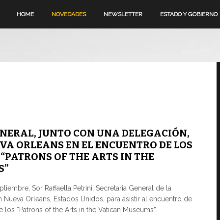
HOME
NOVEDADES
NEWSLETTER
ESTADO Y GOBIERNO
ENERAL, JUNTO CON UNA DELEGACIÓN,
VA ORLEANS EN EL ENCUENTRO DE LOS
 “PATRONS OF THE ARTS IN THE
S”
tiembre, Sor Raffaella Petrini, Secretaria General de la
 Nueva Orleans, Estados Unidos, para asistir al encuentro de
e los “Patrons of the Arts in the Vatican Museums”.