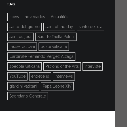
TAG
news
novedades
Actualités
santo del giorno
saint of the day
santo del día
saint du jour
Suor Raffaella Petrini
musei vaticani
poste vaticane
Cardinale Fernando Vérgez Alzaga
specola vaticana
Patrons of the Arts
interviste
YouTube
entretiens
interviews
giardini vaticani
Papa Leone XIV
Segretario Generale