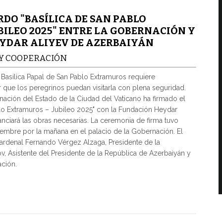
DO "BASÍLICA DE SAN PABLO
BILEO 2025" ENTRE LA GOBERNACIÓN Y
YDAR ALIYEV DE AZERBAIYÁN
 Y COOPERACIÓN
a Basílica Papal de San Pablo Extramuros requiere
r que los peregrinos puedan visitarla con plena seguridad.
nación del Estado de la Ciudad del Vaticano ha firmado el
lo Extramuros – Jubileo 2025" con la Fundación Heydar
anciará las obras necesarias. La ceremonia de firma tuvo
tiembre por la mañana en el palacio de la Gobernación. El
Cardenal Fernando Vérgez Alzaga, Presidente de la
v, Asistente del Presidente de la República de Azerbaiyán y
ación.