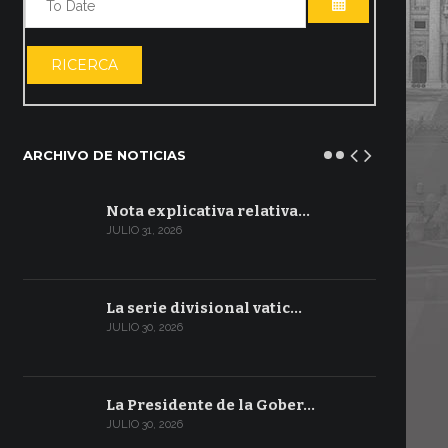
ABRIR EL CA
RICERCA
ARCHIVO DE NOTICIAS
Nota explicativa relativa…
JULIO 31, 2026
La serie divisional vatic…
JULIO 30, 2026
La Presidente de la Gober…
JULIO 30, 2026