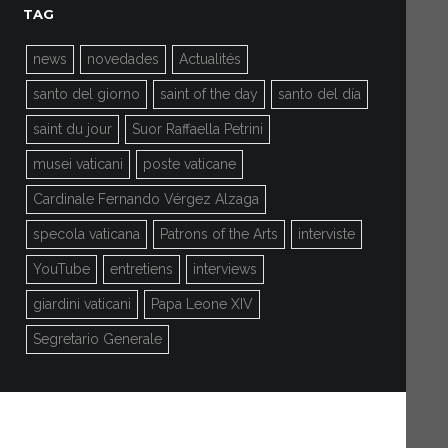
TAG
news
novedades
Actualités
santo del giorno
saint of the day
santo del día
saint du jour
Suor Raffaella Petrini
musei vaticani
poste vaticane
Cardinale Fernando Vérgez Alzaga
specola vaticana
Patrons of the Arts
interviste
YouTube
entretiens
interviews
giardini vaticani
Papa Leone XIV
Segretario Generale