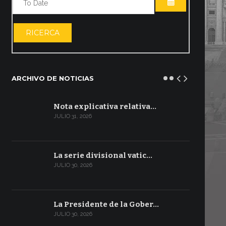
ABRIR EL CA
RICERCA
ARCHIVO DE NOTICIAS
Nota explicativa relativa…
JULIO 31, 2026
La serie divisional vatic…
JULIO 30, 2026
La Presidente de la Gober…
JULIO 30, 2026