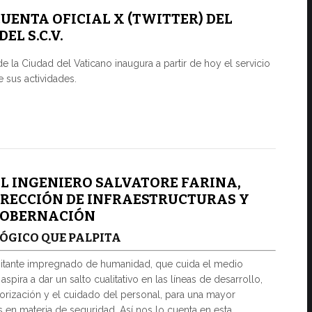
UENTA OFICIAL X (TWITTER) DEL
L S.C.V.
e la Ciudad del Vaticano inaugura a partir de hoy el servicio
e sus actividades.
L INGENIERO SALVATORE FARINA,
IRECCIÓN DE INFRAESTRUCTURAS Y
 GOBERNACIÓN
ÓGICO QUE PALPITA
itante impregnado de humanidad, que cuida el medio
spira a dar un salto cualitativo en las líneas de desarrollo,
lorización y el cuidado del personal, para una mayor
 en materia de seguridad. Así nos lo cuenta en esta