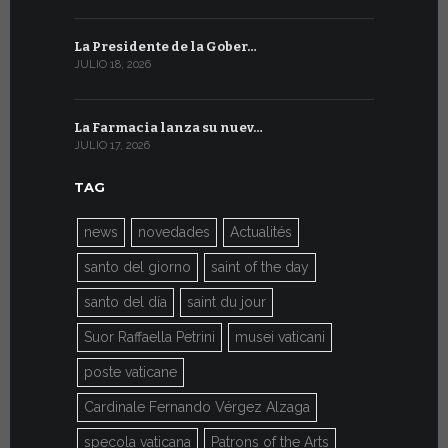
La Presidente de la Gober…
El mensaje
JULIO 18, 2026
JULIO 8, 2026
La Farmacia lanza su nuev…
Del 6 al 27 
JULIO 17, 2026
JULIO 7, 2026
TAG
news
novedades
Actualités
santo del giorno
saint of the day
santo del día
saint du jour
Suor Raffaella Petrini
musei vaticani
poste vaticane
Cardinale Fernando Vérgez Alzaga
specola vaticana
Patrons of the Arts