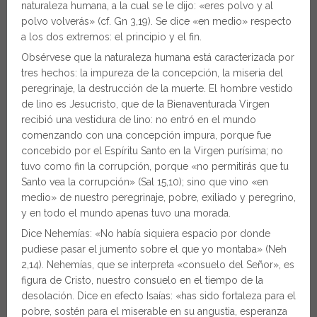
naturaleza humana, a la cual se le dijo: «eres polvo y al
polvo volverás» (cf. Gn 3,19). Se dice «en medio» respecto
a los dos extremos: el principio y el fin.
Obsérvese que la naturaleza humana está caracterizada por
tres hechos: la impureza de la concepción, la miseria del
peregrinaje, la destrucción de la muerte. El hombre vestido
de lino es Jesucristo, que de la Bienaventurada Virgen
recibió una vestidura de lino: no entró en el mundo
comenzando con una concepción impura, porque fue
concebido por el Espíritu Santo en la Virgen purísima; no
tuvo como fin la corrupción, porque «no permitirás que tu
Santo vea la corrupción» (Sal 15,10); sino que vino «en
medio» de nuestro peregrinaje, pobre, exiliado y peregrino,
y en todo el mundo apenas tuvo una morada.
Dice Nehemías: «No había siquiera espacio por donde
pudiese pasar el jumento sobre el que yo montaba» (Neh
2,14). Nehemías, que se interpreta «consuelo del Señor», es
figura de Cristo, nuestro consuelo en el tiempo de la
desolación. Dice en efecto Isaías: «has sido fortaleza para el
pobre, sostén para el miserable en su angustia, esperanza