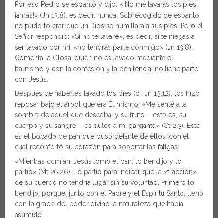
Por eso Pedro se espantó y dijo: «¡No me lavarás los pies
jamás!» (Jn 13,8), es decir, nunca. Sobrecogido de espanto,
no pudo tolerar que un Dios se humillara a sus pies. Pero el
Señor respondió: «Si no te lavaré», es decir, si te niegas a
ser lavado por mí, «no tendrás parte conmigo» (Jn 13,8).
Comenta la Glosa: quien no es lavado mediante el
bautismo y con la confesión y la penitencia, no tiene parte
con Jesús.
Después de haberles lavado los pies (cf. Jn 13,12), los hizo
reposar bajo el árbol que era Él mismo: «Me senté a la
sombra de aquel que deseaba, y su fruto —esto es, su
cuerpo y su sangre— es dulce a mi garganta» (Ct 2,3). Este
es el bocado de pan que puso delante de ellos, con el
cual reconfortó su corazón para soportar las fatigas.
«Mientras comían, Jesús tomó el pan, lo bendijo y lo
partió» (Mt 26,26). Lo partió para indicar que la «fracción»
de su cuerpo no tendría lugar sin su voluntad. Primero lo
bendijo, porque, junto con el Padre y el Espíritu Santo, llenó
con la gracia del poder divino la naturaleza que había
asumido.