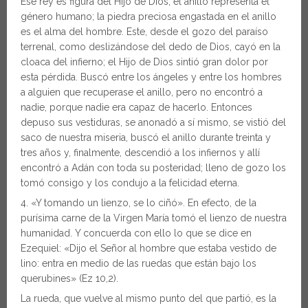
Ese rey es figura del Hijo de Dios; el anillo representa el
género humano; la piedra preciosa engastada en el anillo
es el alma del hombre. Este, desde el gozo del paraíso
terrenal, como deslizándose del dedo de Dios, cayó en la
cloaca del infierno; el Hijo de Dios sintió gran dolor por
esta pérdida. Buscó entre los ángeles y entre los hombres
a alguien que recuperase el anillo, pero no encontró a
nadie, porque nadie era capaz de hacerlo. Entonces
depuso sus vestiduras, se anonadó a sí mismo, se vistió del
saco de nuestra miseria, buscó el anillo durante treinta y
tres años y, finalmente, descendió a los infiernos y allí
encontró a Adán con toda su posteridad; lleno de gozo los
tomó consigo y los condujo a la felicidad eterna.
4. «Y tomando un lienzo, se lo ciñó». En efecto, de la
purísima carne de la Virgen María tomó el lienzo de nuestra
humanidad. Y concuerda con ello lo que se dice en
Ezequiel: «Dijo el Señor al hombre que estaba vestido de
lino: entra en medio de las ruedas que están bajo los
querubines» (Ez 10,2).
La rueda, que vuelve al mismo punto del que partió, es la