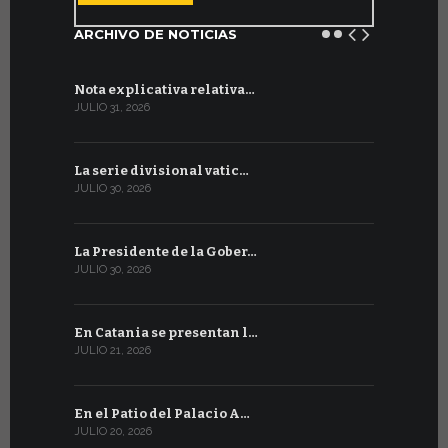
ARCHIVO DE NOTICIAS
Nota explicativa relativa…
Firmado un
JULIO 31, 2026
JULIO 13, 202
La serie divisional vatic…
Concluyen
JULIO 30, 2026
JULIO 13, 202
La Presidente de la Gober…
Tres emis
JULIO 30, 2026
JULIO 10, 202
En Catania se presentan l…
En Ginebra
JULIO 21, 2026
JULIO 9, 2026
En el Patio del Palacio A…
En Ginebra
JULIO 20, 2026
JULIO 9, 2026