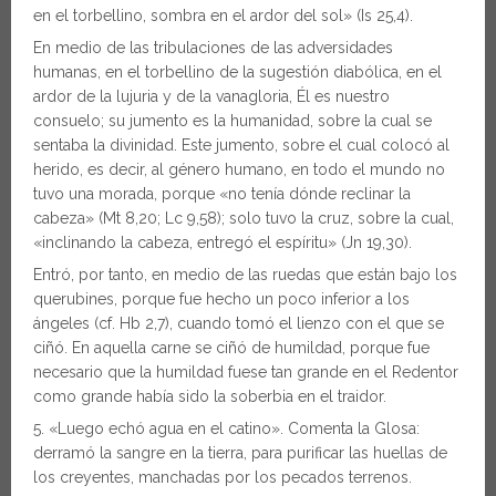
en el torbellino, sombra en el ardor del sol» (Is 25,4).
En medio de las tribulaciones de las adversidades
humanas, en el torbellino de la sugestión diabólica, en el
ardor de la lujuria y de la vanagloria, Él es nuestro
consuelo; su jumento es la humanidad, sobre la cual se
sentaba la divinidad. Este jumento, sobre el cual colocó al
herido, es decir, al género humano, en todo el mundo no
tuvo una morada, porque «no tenía dónde reclinar la
cabeza» (Mt 8,20; Lc 9,58); solo tuvo la cruz, sobre la cual,
«inclinando la cabeza, entregó el espíritu» (Jn 19,30).
Entró, por tanto, en medio de las ruedas que están bajo los
querubines, porque fue hecho un poco inferior a los
ángeles (cf. Hb 2,7), cuando tomó el lienzo con el que se
ciñó. En aquella carne se ciñó de humildad, porque fue
necesario que la humildad fuese tan grande en el Redentor
como grande había sido la soberbia en el traidor.
5. «Luego echó agua en el catino». Comenta la Glosa:
derramó la sangre en la tierra, para purificar las huellas de
los creyentes, manchadas por los pecados terrenos.