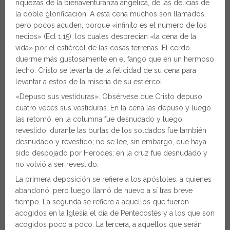
riquezas de la bienaventuranza angélica, de las delicias de
la doble glorificación. A esta cena muchos son llamados,
pero pocos acuden, porque «infinito es el número de los
necios» (Ecl 1,15), los cuales desprecian «la cena de la
vida» por el estiércol de las cosas terrenas. El cerdo
duerme más gustosamente en el fango que en un hermoso
lecho. Cristo se levanta de la felicidad de su cena para
levantar a estos de la miseria de su estiércol.
«Depuso sus vestiduras». Obsérvese que Cristo depuso
cuatro veces sus vestiduras. En la cena las depuso y luego
las retomó; en la columna fue desnudado y luego
revestido; durante las burlas de los soldados fue también
desnudado y revestido; no se lee, sin embargo, que haya
sido despojado por Herodes; en la cruz fue desnudado y
no volvió a ser revestido.
La primera deposición se refiere a los apóstoles, a quienes
abandonó, pero luego llamó de nuevo a sí tras breve
tiempo. La segunda se refiere a aquellos que fueron
acogidos en la Iglesia el día de Pentecostés y a los que son
acogidos poco a poco. La tercera, a aquellos que serán