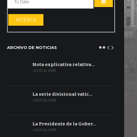
ABRIR EL CA
RICERCA
ARCHIVO DE NOTICIAS
Nota explicativa relativa…
JULIO 31, 2026
La serie divisional vatic…
JULIO 30, 2026
La Presidente de la Gober…
JULIO 30, 2026