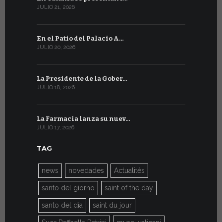
JULIO 21, 2026
JULIO 9, 2026
En el Patio del Palacio A…
En Ginebra
JULIO 20, 2026
JULIO 9, 2026
La Presidente de la Gober…
El mensaje
JULIO 18, 2026
JULIO 8, 2026
La Farmacia lanza su nuev…
Del 6 al 27 
JULIO 17, 2026
JULIO 7, 2026
TAG
news
novedades
Actualités
santo del giorno
saint of the day
santo del día
saint du jour