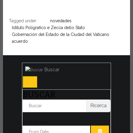
Tagged under:
novedades
Istituto Poligrafico e Zecca dello Stato
Gobernación del Estado de la Ciudad del Vaticano
acuerdo
Buscar
BUSCAR
Ricerca
Filter by date: