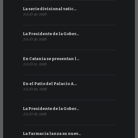
La serie divisional vatic…
Concluyen
JULIO 30, 2026
JULIO 13, 202
La Presidente de la Gober…
Tres emis
JULIO 30, 2026
JULIO 10, 202
En Catania se presentan l…
En Ginebra
JULIO 21, 2026
JULIO 9, 2026
En el Patio del Palacio A…
En Ginebra
JULIO 20, 2026
JULIO 9, 2026
La Presidente de la Gober…
El mensaje
JULIO 18, 2026
JULIO 8, 2026
La Farmacia lanza su nuev…
Del 6 al 27 