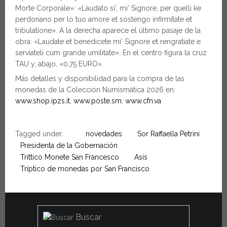
Morte Corporale»: «Laudato si’, mi’ Signore, per quelli ke
perdonano per lo tuo amore et sostengo infirmitate et
tribulatione». A la derecha aparece el último pasaje de la
obra: «Laudate et benedicete mi’ Signore et rengratiate e
serviateli cum grande umilitate». En el centro figura la cruz
TAU y, abajo, «0,75 EURO».
Más detalles y disponibilidad para la compra de las
monedas de la Colección Numismática 2026 en:
www.shop.ipzs.it
,
www.poste.sm
,
www.cfn.va
Tagged under:
novedades
Sor Raffaella Petrini
Presidenta de la Gobernación
Trittico Monete San Francesco
Asís
Tríptico de monedas por San Francisco
Buscar