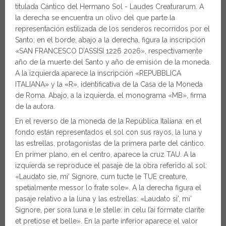
titulada Cántico del Hermano Sol - Laudes Creaturarum. A
la derecha se encuentra un olivo del que parte la
representación estilizada de los senderos recorridos por el
Santo; en el borde, abajo a la derecha, figura la inscripción
«SAN FRANCESCO D’ASSISI 1226 2026», respectivamente
año de la muerte del Santo y año de emisión de la moneda.
A la izquierda aparece la inscripción «REPUBBLICA
ITALIANA» y la «R», identificativa de la Casa de la Moneda
de Roma. Abajo, a la izquierda, el monograma «MB», firma
de la autora.
En el reverso de la moneda de la República Italiana: en el
fondo están representados el sol con sus rayos, la luna y
las estrellas, protagonistas de la primera parte del cántico.
En primer plano, en el centro, aparece la cruz TAU. A la
izquierda se reproduce el pasaje de la obra referido al sol:
«Laudato sie, mi’ Signore, cum tucte le TUE creature,
spetialmente messor lo frate sole». A la derecha figura el
pasaje relativo a la luna y las estrellas: «Laudato si’, mi’
Signore, per sora luna e le stelle: in celu l’ai formate clarite
et pretiose et belle». En la parte inferior aparece el valor