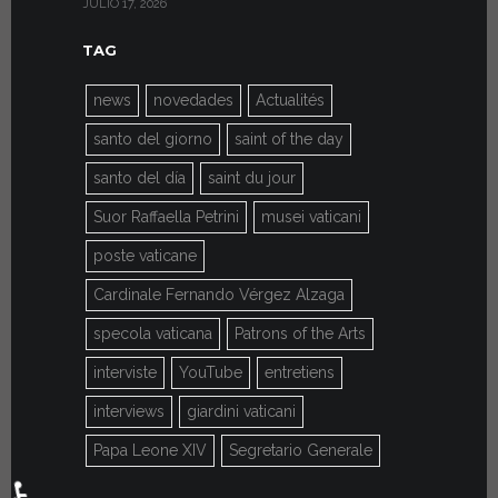
JULIO 17, 2026
JULIO 7, 2026
TAG
news
novedades
Actualités
santo del giorno
saint of the day
santo del día
saint du jour
Suor Raffaella Petrini
musei vaticani
poste vaticane
Cardinale Fernando Vérgez Alzaga
specola vaticana
Patrons of the Arts
interviste
YouTube
entretiens
interviews
giardini vaticani
Papa Leone XIV
Segretario Generale