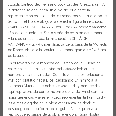
titulada Cántico del Hermano Sol - Laudes Creaturarum. A
la derecha se encuentra un olivo del que parte la
representación estilizada de los senderos recorridos por el
Santo. En el borde, abajo a la derecha, figura la inscripción
«SAN FRANCESCO D’ASSISI 1226 - 2026», respectivamente
año de la muerte del Santo y año de emisión de la moneda.
A la izquierda aparece la inscripción «CITTÀ DEL
VATICANO» y la «R», identificativa de la Casa de la Moneda
de Roma. Abajo, a la izquierda, el monograma «MB», firma
de la autora.
En el reverso de la moneda del Estado de la Ciudad del
Vaticano: las últimas estrofas del
Cántico
hablan del
hombre y de sus virtudes. Constituyen una exhortación a
vivir con gratitud hacia Dios, dedicando un himno a la
Hermana Muerte, que debe ser «honrada y bendecida»,
aquí representada como incienso que arde. En el campo,
hojas genéricas y aves en vuelo representan la humildad y
las almas elegidas en la bienaventuranza, es decir, el
desapego de toda forma de orgullo. A la izquierda se
reproduce el pasaje de la obra referido a «Sora Nostra