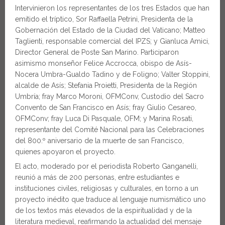
Intervinieron los representantes de los tres Estados que han
emitido el tríptico, Sor Raffaella Petrini, Presidenta de la
Gobernación del Estado de la Ciudad del Vaticano; Matteo
Taglienti, responsable comercial del IPZS; y Gianluca Amici,
Director General de Poste San Marino. Participaron
asimismo monseñor Felice Accrocca, obispo de Asís-
Nocera Umbra-Gualdo Tadino y de Foligno; Valter Stoppini,
alcalde de Asís; Stefania Proietti, Presidenta de la Región
Umbría; fray Marco Moroni, OFMConv, Custodio del Sacro
Convento de San Francisco en Asís; fray Giulio Cesareo,
OFMConv; fray Luca Di Pasquale, OFM; y Marina Rosati,
representante del Comité Nacional para las Celebraciones
del 800.º aniversario de la muerte de san Francisco,
quienes apoyaron el proyecto.
El acto, moderado por el periodista Roberto Ganganelli,
reunió a más de 200 personas, entre estudiantes e
instituciones civiles, religiosas y culturales, en torno a un
proyecto inédito que traduce al lenguaje numismático uno
de los textos más elevados de la espiritualidad y de la
literatura medieval, reafirmando la actualidad del mensaje