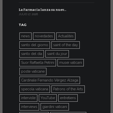
La Farmacia lanza su nuev…
Del 6 al 27 
JULIO 17, 2026
JULIO 7, 2026
TAG
news
novedades
Actualités
santo del giorno
saint of the day
santo del día
saint du jour
Suor Raffaella Petrini
musei vaticani
poste vaticane
Cardinale Fernando Vérgez Alzaga
specola vaticana
Patrons of the Arts
interviste
YouTube
entretiens
interviews
giardini vaticani