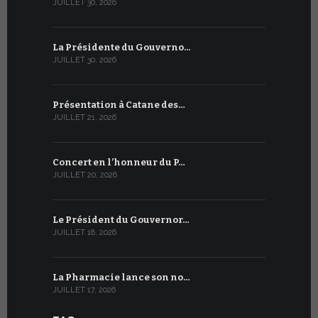
JUILLET 30, 2026
JUILLET 13, 2
La Présidente du Gouverno…
Trois émi
JUILLET 30, 2026
JUILLET 10, 2
Présentation à Catane des…
Table rond
JUILLET 21, 2026
JUILLET 9, 20
Concert en l’honneur du P…
Conversati
JUILLET 20, 2026
JUILLET 9, 20
Le Président du Gouvernor…
Le message
JUILLET 18, 2026
JUILLET 8, 20
La Pharmacie lance son no…
Du 6 au 27 
JUILLET 17, 2026
JUILLET 7, 20