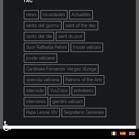
TAG
news
novedades
Actualités
santo del giorno
saint of the day
santo del día
saint du jour
Suor Raffaella Petrini
musei vaticani
poste vaticane
Cardinale Fernando Vérgez Alzaga
specola vaticana
Patrons of the Arts
interviste
YouTube
entretiens
interviews
giardini vaticani
Papa Leone XIV
Segretario Generale
♿
Sélectionnez votre langue