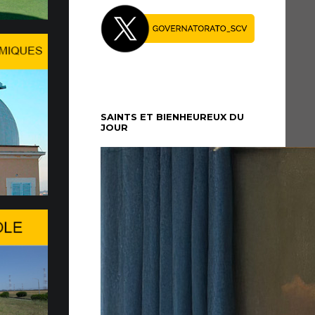
27 Juillet le Pape Léon XIV…
midi du dimanche 5 juillet, le Pape Léon XIV
é au Palais apostolique de Castel Gandolfo, où il
période de repos...
SAINTS ET BIENHEUREUX DU
JOUR
re à Genève du WSIS Forum
26 du WSIS Forum s’ouvre aujourd’hui à
agit d’un important rendez-vous multilatéral
nies consacré à la société de l’information,