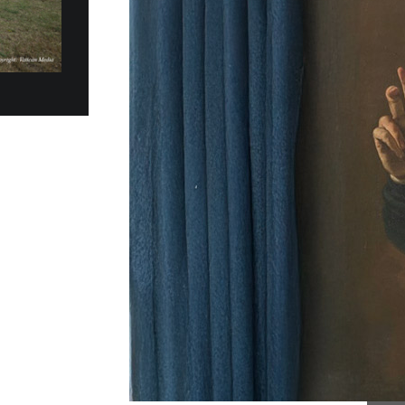
e de remise de 20 Fiat
 MOBILITÉ PLUS DURABLE
es électriques Fiat Topolino ont été
t remis au Gouvernorat de l’État de la Cité du
la matinée...