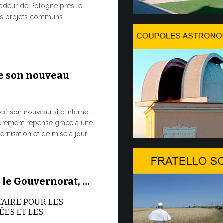
8 JUILLET, 2026
adeur de Pologne près le
des projets communs
Du 6 au 
Dans l’après-
s'est install
e son nouveau
passera une 
7 JUILLET, 2026
cé son nouveau site internet,
Ouvertu
ièrement repensé grâce à une
20…
nisation et de mise à jour...
L’édition 20
Genève. Il s’
 le Gouvernorat, …
des Nations U
organisé...
TAIRE POUR LES
ES ET LES
7 JUILLET, 2026