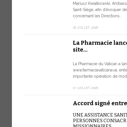
Mariusz Kwiatkowski, Ambass
Saint-Siège, afin d’évoquer 
concernant les Directions...
18 JUILLET, 2026
La Pharmacie lanc
site…
La Pharmacie du Vatican a lan
www.farmaciavaticana.va, ent
importante opération de moder
17 JUILLET, 2026
Accord signé entre
UNE ASSISTANCE SANI
PERSONNES CONSACRÉ
MISSIONNAIRES