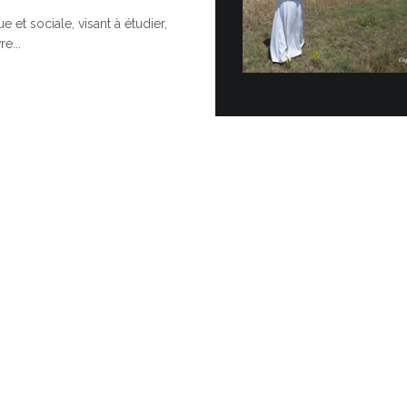
e et sociale, visant à étudier,
Cérémoni
e...
Topo…
POUR UNE
Vingt véhicul
officiellemen
Vatican dans 
30 JUIN, 2026