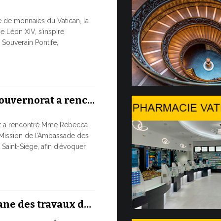
Trois é
re de monnaies du Vatican, la
À partir d’au
e Léon XIV, s’inspire
numismatique
Souverain Pontife,
du Service de
numismatique
10 JUILLET, 202
Gouvernorat a renc…
Table ro
at a rencontré Mme Rebecca
L’UTILISA
Mission de l’Ambassade des
ARTIFICIE
 Saint-Siège, afin d’évoquer
PUREMEN
Moment phare
international
ronde...
ane des travaux d…
9 JUILLET, 2026