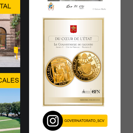
tion de haut niveau à
GARDE DE LA PERSONNE HUMAINE
E L’INTELLIGENCE ARTIFICIELLE
 du Center Stage du Palexpo, s’est tenue à
l’après-midi du...
age du Pape au WSIS Forum
GUE FACE À UN TOURNANT
UE
XIV réaffirme la présence du Saint-Siège,
 ouverture au dialogue, en particulier en