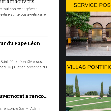
MIE RETROUVÉES
Conversa
e tout son éclat grâce au
Genèv…
réalisé sur le buste-reliquaire
LA SAUVE
À L’ÈRE D
Dans le cadre
Genève, dans 
eur du Pape Léon
9 JUILLET, 2026
Saint-Père Léon XIV » s’est
Le mess
edi 18 juillet en présence du
et…
LE DIALO
HISTORIQ
Le Pape Léon 
ouvernorat a renco…
ainsi que son
cette...
a rencontré S.E. M. Adam