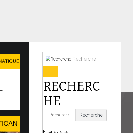
Recherche
Forum et l’AI for Good Glob…
RECHERC
N DE DIALOGUE DANS UN MONDE EN
UTATION
HE
harnière de l’histoire, le Pape Léon XIV a
présence du Saint-Siège...
Recherche
6
Filter by date: