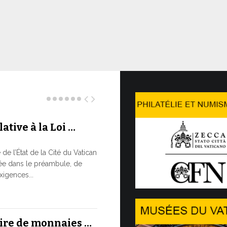
ative à la Loi …
Le WSIS 
LE BESOI
e l’État de la Cité du Vatican
RAPIDE M
ée dans le préambule, de
À un moment c
xigences...
réaffirmé la 
13 JUILLET, 202
aire de monnaies …