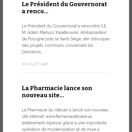
Le Président du Gouvernorat
8 JUILLET, 20
a renco…
Le Président du Gouvernorat a rencontré S.E.
Du 6 au
M. Adam Mariusz Kwiatkowski, Ambassadeur
XIV…
de Pologne près le Saint-Siège, afin d’évoquer
des projets communs concernant les
Dans l’aprè
Directions...
Pape Léon X
apostolique
18 JUILLET, 2026
une période
7 JUILLET, 20
La Pharmacie lance son
nouveau site…
Ouvert
La Pharmacie du Vatican a lancé son nouveau
Forum 
site internet, www.farmaciavaticana.va,
entièrement repensé grâce à une importante
L’édition 
opération de modernisation et de mise à