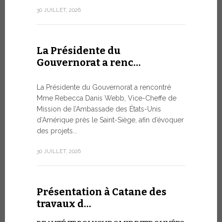
numismatiq
30 JUILLET, 2026
10 JUILLET, 2
La Présidente du
Gouvernorat a renc…
Table r
WSIS F
La Présidente du Gouvernorat a rencontré
Mme Rebecca Danis Webb, Vice-Cheffe de
L’UTILIS
Mission de l’Ambassade des États-Unis
ARTIFICIE
d’Amérique près le Saint-Siège, afin d’évoquer
QUESTIO
des projets...
Moment ph
organisé pa
30 JUILLET, 2026
télécommuni
9 JUILLET, 20
Présentation à Catane des
travaux d…
Conver