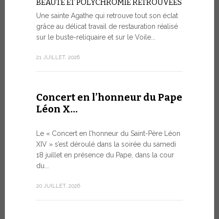
BEAUTÉ ET POLYCHROMIE RETROUVÉES
à Genè
Une sainte Agathe qui retrouve tout son éclat
grâce au délicat travail de restauration réalisé
LA SAUVE
HUMAINE 
sur le buste-reliquaire et sur le Voile...
ARTIFICI
21 JUILLET, 2026
Dans le ca
s’est tenue
9 JUILLET, 20
Concert en l’honneur du Pape
Léon X…
Le mes
Le « Concert en l’honneur du Saint-Père Léon
Forum 
XIV » s’est déroulé dans la soirée du samedi
18 juillet en présence du Pape, dans la cour
LE DIALO
du...
HISTORI
Le Pape Léo
20 JUILLET, 2026
Saint-Siège
dialogue, en