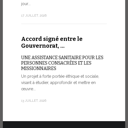
aujourd’hui 
jour...
rendez-vous
consacré à 
17 JUILLET, 2026
organisé...
7 JUILLET, 20
Accord signé entre le
Gouvernorat, …
Cérémo
UNE ASSISTANCE SANITAIRE POUR LES
Fiat T
PERSONNES CONSACRÉES ET LES
MISSIONNAIRES
POUR UNE
Un projet à forte portée éthique et sociale,
visant à étudier, approfondir et mettre en
Vingt véhic
œuvre...
été officie
l’État de la
13 JUILLET, 2026
30 JUIN, 2026