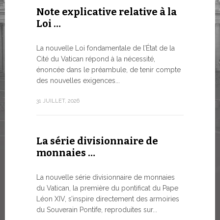
Note explicative relative à la
Le WSIS
Loi …
Good G
LE BESOI
La nouvelle Loi fondamentale de l’État de la
MONDE E
Cité du Vatican répond à la nécessité,
À un moment
énoncée dans le préambule, de tenir compte
Léon XIV a 
des nouvelles exigences...
Siège...
31 JUILLET, 2026
13 JUILLET, 2
La série divisionnaire de
Trois é
monnaies …
numism
La nouvelle série divisionnaire de monnaies
À partir d’a
du Vatican, la première du pontificat du Pape
émissions 
Léon XIV, s’inspire directement des armoiries
sur la bout
du Souverain Pontife, reproduites sur...
commerciali