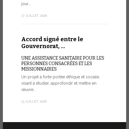
aujourd’hui 
jour...
rendez-vous
consacré à 
17 JUILLET, 2026
organisé...
7 JUILLET, 20
Accord signé entre le
Gouvernorat, …
Cérémo
UNE ASSISTANCE SANITAIRE POUR LES
Fiat T
PERSONNES CONSACRÉES ET LES
MISSIONNAIRES
POUR UNE
Un projet à forte portée éthique et sociale,
visant à étudier, approfondir et mettre en
Vingt véhic
œuvre...
été officie
l’État de la
13 JUILLET, 2026
30 JUIN, 2026