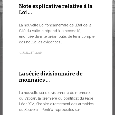
Note explicative relative à la
Le WSIS
Loi …
Good G
LE BESOI
La nouvelle Loi fondamentale de l’État de la
MONDE E
Cité du Vatican répond à la nécessité,
À un moment
énoncée dans le préambule, de tenir compte
Léon XIV a 
des nouvelles exigences...
Siège...
31 JUILLET, 2026
13 JUILLET, 2
La série divisionnaire de
Trois é
monnaies …
numism
La nouvelle série divisionnaire de monnaies
À partir d’a
du Vatican, la première du pontificat du Pape
émissions 
Léon XIV, s’inspire directement des armoiries
sur la bout
du Souverain Pontife, reproduites sur...
commerciali