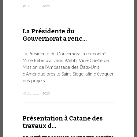
numismatiq
30 JUILLET, 2026
10 JUILLET, 2
La Présidente du
Gouvernorat a renc…
Table r
WSIS F
La Présidente du Gouvernorat a rencontré
Mme Rebecca Danis Webb, Vice-Cheffe de
L’UTILIS
Mission de l’Ambassade des États-Unis
ARTIFICIE
d’Amérique près le Saint-Siège, afin d’évoquer
QUESTIO
des projets...
Moment ph
organisé pa
30 JUILLET, 2026
télécommuni
9 JUILLET, 20
Présentation à Catane des
travaux d…
Conver