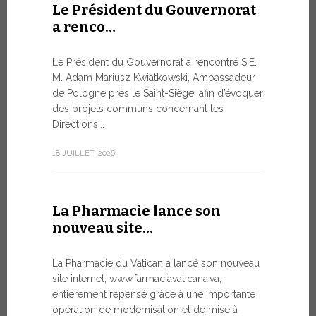
Le Président du Gouvernorat
8 JUILLET, 20
a renco…
Le Président du Gouvernorat a rencontré S.E.
Du 6 au
M. Adam Mariusz Kwiatkowski, Ambassadeur
XIV…
de Pologne près le Saint-Siège, afin d’évoquer
des projets communs concernant les
Dans l’aprè
Directions...
Pape Léon X
apostolique
18 JUILLET, 2026
une période
7 JUILLET, 20
La Pharmacie lance son
nouveau site…
Ouvert
La Pharmacie du Vatican a lancé son nouveau
Forum 
site internet, www.farmaciavaticana.va,
entièrement repensé grâce à une importante
L’édition 
opération de modernisation et de mise à