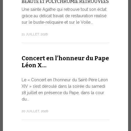
BEAUTÉ ET POLYCHROMIE RETROUVÉES
à Genè
Une sainte Agathe qui retrouve tout son éclat
grâce au délicat travail de restauration réalisé
LA SAUVE
HUMAINE 
sur le buste-reliquaire et sur le Voile...
ARTIFICI
21 JUILLET, 2026
Dans le ca
s’est tenue
9 JUILLET, 20
Concert en l’honneur du Pape
Léon X…
Le mes
Le « Concert en l’honneur du Saint-Père Léon
Forum 
XIV » s’est déroulé dans la soirée du samedi
18 juillet en présence du Pape, dans la cour
LE DIALO
du...
HISTORI
Le Pape Léo
20 JUILLET, 2026
Saint-Siège
dialogue, en