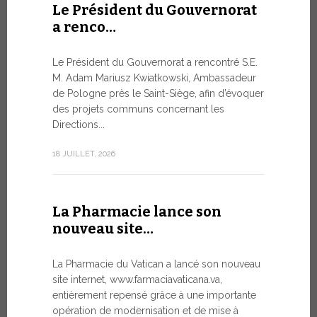
Le Président du Gouvernorat
8 JUILLET, 20
a renco…
Le Président du Gouvernorat a rencontré S.E.
Du 6 au
M. Adam Mariusz Kwiatkowski, Ambassadeur
XIV…
de Pologne près le Saint-Siège, afin d’évoquer
des projets communs concernant les
Dans l’aprè
Directions...
Pape Léon X
apostolique
18 JUILLET, 2026
une période
7 JUILLET, 20
La Pharmacie lance son
nouveau site…
Ouvert
La Pharmacie du Vatican a lancé son nouveau
Forum 
site internet, www.farmaciavaticana.va,
entièrement repensé grâce à une importante
L’édition 
opération de modernisation et de mise à