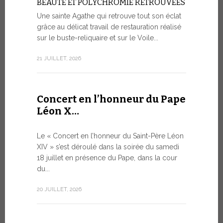
BEAUTÉ ET POLYCHROMIE RETROUVÉES
à Genè
Une sainte Agathe qui retrouve tout son éclat
grâce au délicat travail de restauration réalisé
LA SAUVE
HUMAINE 
sur le buste-reliquaire et sur le Voile...
ARTIFICI
21 JUILLET, 2026
Dans le ca
s’est tenue
9 JUILLET, 20
Concert en l’honneur du Pape
Léon X…
Le mes
Le « Concert en l’honneur du Saint-Père Léon
Forum 
XIV » s’est déroulé dans la soirée du samedi
18 juillet en présence du Pape, dans la cour
LE DIALO
du...
HISTORI
Le Pape Léo
20 JUILLET, 2026
Saint-Siège
dialogue, en