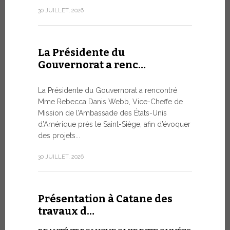
numismatiq
30 JUILLET, 2026
10 JUILLET, 2
La Présidente du
Gouvernorat a renc…
Table r
WSIS F
La Présidente du Gouvernorat a rencontré
Mme Rebecca Danis Webb, Vice-Cheffe de
L’UTILIS
Mission de l’Ambassade des États-Unis
ARTIFICIE
d’Amérique près le Saint-Siège, afin d’évoquer
QUESTIO
des projets...
Moment ph
organisé pa
30 JUILLET, 2026
télécommuni
9 JUILLET, 20
Présentation à Catane des
travaux d…
Conver