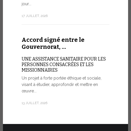
aujourd’hui 
jour...
rendez-vous
consacré à 
17 JUILLET, 2026
organisé...
7 JUILLET, 20
Accord signé entre le
Gouvernorat, …
Cérémo
UNE ASSISTANCE SANITAIRE POUR LES
Fiat T
PERSONNES CONSACRÉES ET LES
MISSIONNAIRES
POUR UNE
Un projet à forte portée éthique et sociale,
visant à étudier, approfondir et mettre en
Vingt véhic
œuvre...
été officie
l’État de la
13 JUILLET, 2026
30 JUIN, 2026