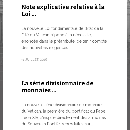
Note explicative relative à la
Le WSIS
Loi …
Good G
LE BESOI
La nouvelle Loi fondamentale de l’État de la
MONDE E
Cité du Vatican répond à la nécessité,
À un moment
énoncée dans le préambule, de tenir compte
Léon XIV a 
des nouvelles exigences...
Siège...
31 JUILLET, 2026
13 JUILLET, 2
La série divisionnaire de
Trois é
monnaies …
numism
La nouvelle série divisionnaire de monnaies
À partir d’a
du Vatican, la première du pontificat du Pape
émissions 
Léon XIV, s’inspire directement des armoiries
sur la bout
du Souverain Pontife, reproduites sur...
commerciali