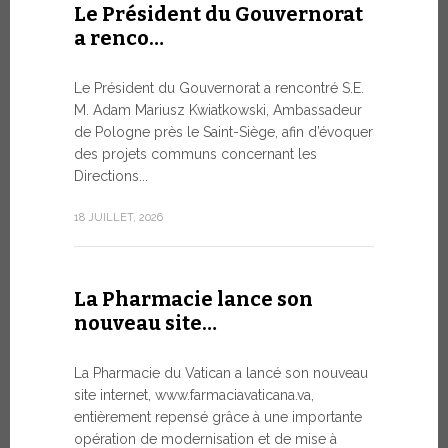
Le Président du Gouvernorat
8 JUILLET, 20
a renco…
Le Président du Gouvernorat a rencontré S.E.
Du 6 au
M. Adam Mariusz Kwiatkowski, Ambassadeur
XIV…
de Pologne près le Saint-Siège, afin d’évoquer
des projets communs concernant les
Dans l’aprè
Directions...
Pape Léon X
apostolique
18 JUILLET, 2026
une période
7 JUILLET, 20
La Pharmacie lance son
nouveau site…
Ouvert
La Pharmacie du Vatican a lancé son nouveau
Forum 
site internet, www.farmaciavaticana.va,
entièrement repensé grâce à une importante
L’édition 
opération de modernisation et de mise à