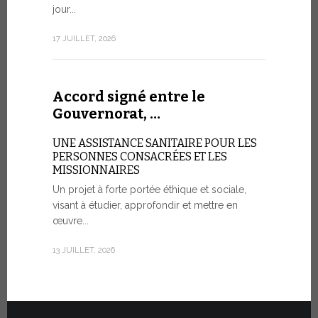
aujourd’hui 
jour...
rendez-vous
consacré à 
17 JUILLET, 2026
organisé...
7 JUILLET, 20
Accord signé entre le
Gouvernorat, …
Cérémo
UNE ASSISTANCE SANITAIRE POUR LES
Fiat T
PERSONNES CONSACRÉES ET LES
MISSIONNAIRES
POUR UNE
Un projet à forte portée éthique et sociale,
visant à étudier, approfondir et mettre en
Vingt véhic
œuvre...
été officie
l’État de la
13 JUILLET, 2026
30 JUIN, 2026