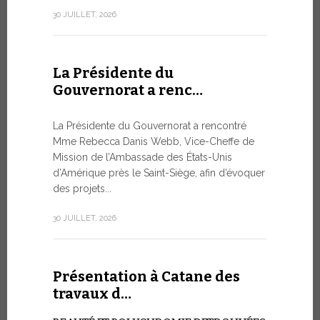
numismatiq
30 JUILLET, 2026
10 JUILLET, 2
La Présidente du
Gouvernorat a renc…
Table r
WSIS F
La Présidente du Gouvernorat a rencontré
Mme Rebecca Danis Webb, Vice-Cheffe de
L’UTILIS
Mission de l’Ambassade des États-Unis
ARTIFICIE
d’Amérique près le Saint-Siège, afin d’évoquer
QUESTIO
des projets...
Moment ph
organisé pa
30 JUILLET, 2026
télécommuni
9 JUILLET, 20
Présentation à Catane des
travaux d…
Conver