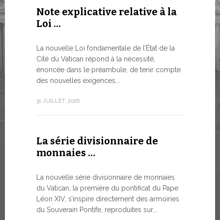
Note explicative relative à la
Le WSIS
Loi …
Good G
LE BESOI
La nouvelle Loi fondamentale de l’État de la
MONDE E
Cité du Vatican répond à la nécessité,
À un moment
énoncée dans le préambule, de tenir compte
Léon XIV a 
des nouvelles exigences...
Siège...
31 JUILLET, 2026
13 JUILLET, 2
La série divisionnaire de
Trois é
monnaies …
numism
La nouvelle série divisionnaire de monnaies
À partir d’a
du Vatican, la première du pontificat du Pape
émissions 
Léon XIV, s’inspire directement des armoiries
sur la bout
du Souverain Pontife, reproduites sur...
commerciali