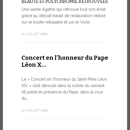
BEAUTÉ ET POLYCHROMIE RETROUVÉES
à Genè
Une sainte Agathe qui retrouve tout son éclat
grâce au délicat travail de restauration réalisé
LA SAUVE
HUMAINE 
sur le buste-reliquaire et sur le Voile...
ARTIFICI
21 JUILLET, 2026
Dans le ca
s’est tenue
9 JUILLET, 20
Concert en l’honneur du Pape
Léon X…
Le mes
Le « Concert en l’honneur du Saint-Père Léon
Forum 
XIV » s’est déroulé dans la soirée du samedi
18 juillet en présence du Pape, dans la cour
LE DIALO
du...
HISTORI
Le Pape Léo
20 JUILLET, 2026
Saint-Siège
dialogue, en