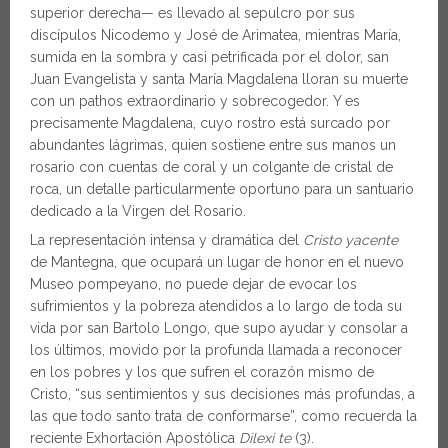
superior derecha— es llevado al sepulcro por sus
discípulos Nicodemo y José de Arimatea, mientras María,
sumida en la sombra y casi petrificada por el dolor, san
Juan Evangelista y santa María Magdalena lloran su muerte
con un pathos extraordinario y sobrecogedor. Y es
precisamente Magdalena, cuyo rostro está surcado por
abundantes lágrimas, quien sostiene entre sus manos un
rosario con cuentas de coral y un colgante de cristal de
roca, un detalle particularmente oportuno para un santuario
dedicado a la Virgen del Rosario.
La representación intensa y dramática del
Cristo yacente
de Mantegna, que ocupará un lugar de honor en el nuevo
Museo pompeyano, no puede dejar de evocar los
sufrimientos y la pobreza atendidos a lo largo de toda su
vida por san Bartolo Longo, que supo ayudar y consolar a
los últimos, movido por la profunda llamada a reconocer
en los pobres y los que sufren el corazón mismo de
Cristo, “sus sentimientos y sus decisiones más profundas, a
las que todo santo trata de conformarse”, como recuerda la
reciente Exhortación Apostólica
Dilexi te
(3).