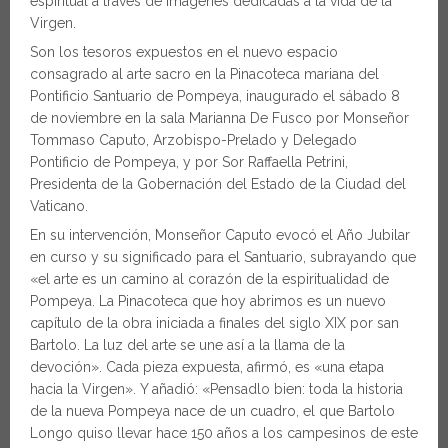
espiritual a través de imágenes dedicadas a la vida de la
Virgen.
Son los tesoros expuestos en el nuevo espacio
consagrado al arte sacro en la Pinacoteca mariana del
Pontificio Santuario de Pompeya, inaugurado el sábado 8
de noviembre en la sala Marianna De Fusco por Monseñor
Tommaso Caputo, Arzobispo-Prelado y Delegado
Pontificio de Pompeya, y por Sor Raffaella Petrini,
Presidenta de la Gobernación del Estado de la Ciudad del
Vaticano.
En su intervención, Monseñor Caputo evocó el Año Jubilar
en curso y su significado para el Santuario, subrayando que
«el arte es un camino al corazón de la espiritualidad de
Pompeya. La Pinacoteca que hoy abrimos es un nuevo
capítulo de la obra iniciada a finales del siglo XIX por san
Bartolo. La luz del arte se une así a la llama de la
devoción». Cada pieza expuesta, afirmó, es «una etapa
hacia la Virgen». Y añadió: «Pensadlo bien: toda la historia
de la nueva Pompeya nace de un cuadro, el que Bartolo
Longo quiso llevar hace 150 años a los campesinos de este