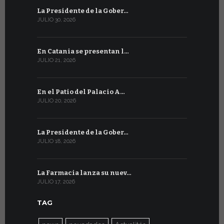
La Presidente de la Gober…
Tres emis
JULIO 30, 2026
JULIO 10, 202
En Catania se presentan l…
En Ginebra
JULIO 21, 2026
JULIO 9, 2026
En el Patio del Palacio A…
En Ginebra
JULIO 20, 2026
JULIO 9, 2026
La Presidente de la Gober…
El mensaje
JULIO 18, 2026
JULIO 8, 2026
La Farmacia lanza su nuev…
Del 6 al 27 
JULIO 17, 2026
JULIO 7, 2026
TAG