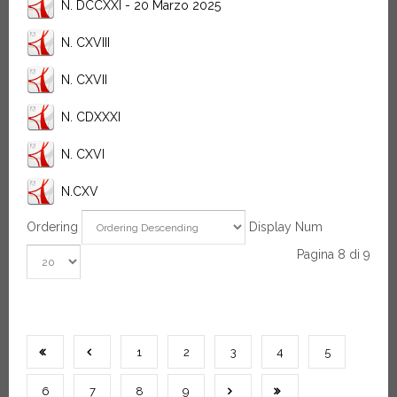
N. DCCXXI - 20 Marzo 2025
N. CXVIII
N. CXVII
N. CDXXXI
N. CXVI
N.CXV
Ordering
Display Num
Pagina 8 di 9
1
2
3
4
5
6
7
8
9