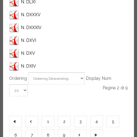
N. DLXI
N. DXXXV
N. DXXXIV
N. DXVI
N. DXV
N. DXIV
Ordering
Display Num
Pagina 2 di 9
1
2
3
4
5
6
7
8
9