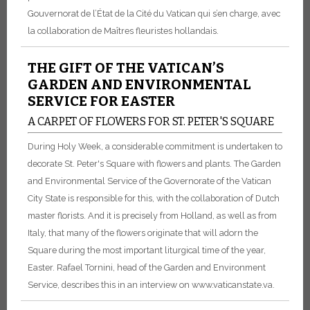
Gouvernorat de l’État de la Cité du Vatican qui s’en charge, avec
la collaboration de Maîtres fleuristes hollandais.
THE GIFT OF THE VATICAN’S
GARDEN AND ENVIRONMENTAL
SERVICE FOR EASTER
A CARPET OF FLOWERS FOR ST. PETER'S SQUARE
During Holy Week, a considerable commitment is undertaken to
decorate St. Peter's Square with flowers and plants. The Garden
and Environmental Service of the Governorate of the Vatican
City State is responsible for this, with the collaboration of Dutch
master florists. And it is precisely from Holland, as well as from
Italy, that many of the flowers originate that will adorn the
Square during the most important liturgical time of the year,
Easter. Rafael Tornini, head of the Garden and Environment
Service, describes this in an interview on www.vaticanstate.va.