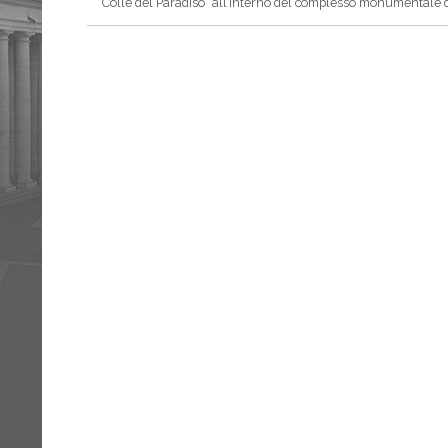
“Colle del Paradiso” all’interno del complesso monumentale d