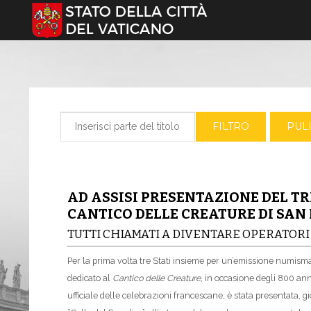
Seleziona la tua lingua
Inserisci parte del titolo
FILTRO
PULI
AD ASSISI PRESENTAZIONE DEL TR
CANTICO DELLE CREATURE DI SAN
TUTTI CHIAMATI A DIVENTARE OPERATORI 
Per la prima volta tre Stati insieme per un’emissione numismat
dedicato al
Cantico delle Creature
, in occasione degli 800 ann
ufficiale delle celebrazioni francescane, è stata presentata,