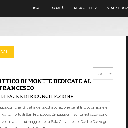
HOME
NOVITÀ
NEWSLETTER
STATO E GO
SCI
Visualizza #
ITTICO DI MONETE DEDICATE AL
 FRANCESCO
DI PACE E DI RICONCILIAZIONE
ica comune. Si tratta della collaborazione per il trittico di monete,
i dalla morte di San Francesco. L’iniziativa, inserita nel calendario
 giovedì mattina, 14 maggio, nella Sala Cimabue del Centro Convegni