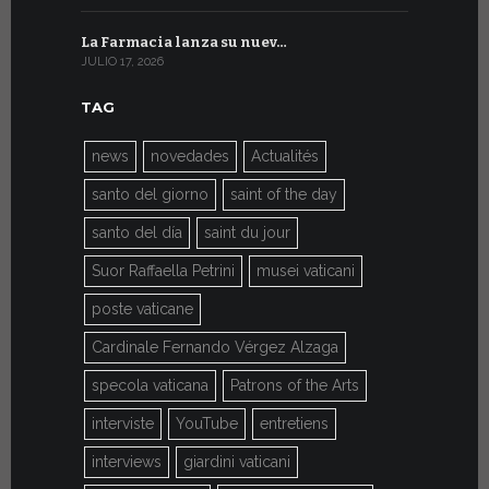
La Farmacia lanza su nuev…
Del 6 al 27 
JULIO 17, 2026
JULIO 7, 2026
TAG
news
novedades
Actualités
santo del giorno
saint of the day
santo del día
saint du jour
Suor Raffaella Petrini
musei vaticani
poste vaticane
Cardinale Fernando Vérgez Alzaga
specola vaticana
Patrons of the Arts
interviste
YouTube
entretiens
interviews
giardini vaticani