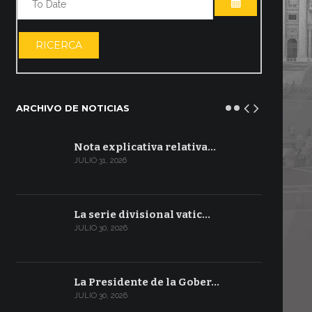
ABRIR EL CA
RICERCA
ARCHIVO DE NOTICIAS
Nota explicativa relativa…
JULIO 31, 2026
La serie divisional vatic…
JULIO 30, 2026
La Presidente de la Gober…
JULIO 30, 2026