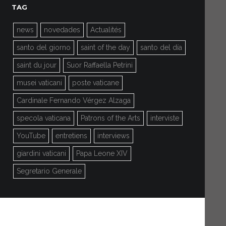
TAG
news
novedades
Actualités
santo del giorno
saint of the day
santo del día
saint du jour
Suor Raffaella Petrini
musei vaticani
poste vaticane
Cardinale Fernando Vérgez Alzaga
specola vaticana
Patrons of the Arts
interviste
YouTube
entretiens
interviews
giardini vaticani
Papa Leone XIV
Segretario Generale