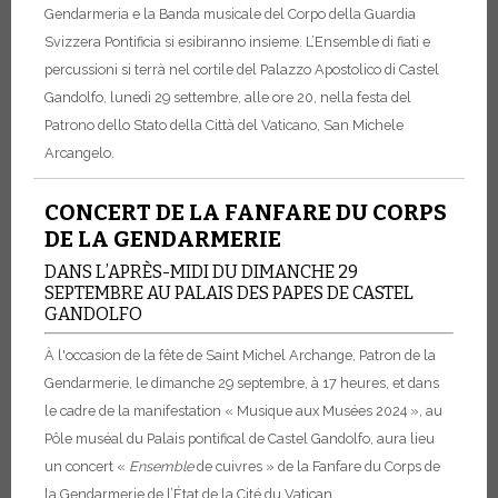
Gendarmeria e la Banda musicale del Corpo della Guardia
Svizzera Pontificia si esibiranno insieme. L’Ensemble di fiati e
percussioni si terrà nel cortile del Palazzo Apostolico di Castel
Gandolfo, lunedì 29 settembre, alle ore 20, nella festa del
Patrono dello Stato della Città del Vaticano, San Michele
Arcangelo.
CONCERT DE LA FANFARE DU CORPS
DE LA GENDARMERIE
DANS L’APRÈS-MIDI DU DIMANCHE 29
SEPTEMBRE AU PALAIS DES PAPES DE CASTEL
GANDOLFO
À l'occasion de la fête de Saint Michel Archange, Patron de la
Gendarmerie, le dimanche 29 septembre, à 17 heures, et dans
le cadre de la manifestation « Musique aux Musées 2024 », au
Pôle muséal du Palais pontifical de Castel Gandolfo, aura lieu
un concert «
Ensemble
de cuivres » de la Fanfare du Corps de
la Gendarmerie de l’État de la Cité du Vatican.