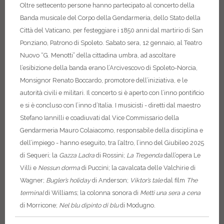
Oltre settecento persone hanno partecipato al concerto della
Banda musicale del Corpo della Gendarmeria, dello Stato della
Città del Vaticano, per festeggiare i 1850 anni dal martirio di San
Ponziano, Patrono di Spoleto. Sabato sera, 12 gennaio, al Teatro
Nuovo “G. Menotti” della cittadina umbra, ad ascoltare
l’esibizione della banda erano l’Arcivescovo di Spoleto-Norcia,
Monsignor Renato Boccardo, promotore dell’iniziativa, e le
autorità civili e militari. Il concerto si è aperto con l’inno pontificio
e si è concluso con l’inno d’Italia. I musicisti - diretti dal maestro
Stefano Iannilli e coadiuvati dal Vice Commissario della
Gendarmeria Mauro Colaiacomo, responsabile della disciplina e
dell’impiego - hanno eseguito, tra l’altro, l’inno del Giubileo 2025
di Sequeri; la
Gazza Ladra
di Rossini;
La Tregenda
dall’opera Le
Villi e
Nessun dorma
di Puccini; la cavalcata delle Valchirie di
Wagner;
Bugler’s holiday
di Anderson;
Viktor’s tale
dal film
The
terminal
di Williams; la colonna sonora di
Metti una sera a cena
di Morricone;
Nel blu dipinto di blu
di Modugno.