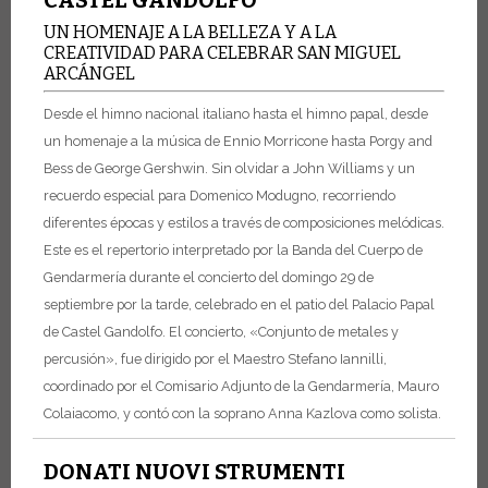
CASTEL GANDOLFO
UN HOMENAJE A LA BELLEZA Y A LA
CREATIVIDAD PARA CELEBRAR SAN MIGUEL
ARCÁNGEL
Desde el himno nacional italiano hasta el himno papal, desde
un homenaje a la música de Ennio Morricone hasta Porgy and
Bess de George Gershwin. Sin olvidar a John Williams y un
recuerdo especial para Domenico Modugno, recorriendo
diferentes épocas y estilos a través de composiciones melódicas.
Este es el repertorio interpretado por la Banda del Cuerpo de
Gendarmería durante el concierto del domingo 29 de
septiembre por la tarde, celebrado en el patio del Palacio Papal
de Castel Gandolfo. El concierto, «Conjunto de metales y
percusión», fue dirigido por el Maestro Stefano Iannilli,
coordinado por el Comisario Adjunto de la Gendarmería, Mauro
Colaiacomo, y contó con la soprano Anna Kazlova como solista.
DONATI NUOVI STRUMENTI