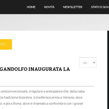
HOME
NOVITÀ
NEWSLETTER
STATO E GO
SCI
Visualizza #
EL GANDOLFO INAUGURATA LA
a anticonvenzionale, irregolare e anticipatore che, dalla natia
la tradizione bizantina, si trasferisce prima a Venezia, dove
etto, e poi a Roma, dove è chiamato a confrontarsi con i grandi