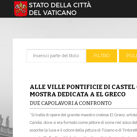
Seleziona la tua lingua
Inserisci parte del titolo
FILTRO
PULI
ALLE VILLE PONTIFICIE DI CAST
MOSTRA DEDICATA A EL GRECO
DUE CAPOLAVORI A CONFRONTO
“Si tratta di opere del grande maestro cretese El Greco, artist
Candia, dove si era formato come pittore di icone nel solco del
assorbe la luce e il colore della pittura di Tiziano e di Tintor