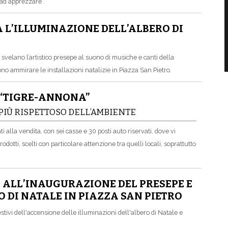
 ad apprezzare”.
 L’ILLUMINAZIONE DELL’ALBERO DI
i svelano l’artistico presepe al suono di musiche e canti della
ono ammirare le installazioni natalizie in Piazza San Pietro.
 “TIGRE-ANNONA”
 PIÙ RISPETTOSO DELL’AMBIENTE
ti alla vendita, con sei casse e 30 posti auto riservati, dove vi
dotti, scelti con particolare attenzione tra quelli locali, soprattutto
 ALL’INAUGURAZIONE DEL PRESEPE E
 DI NATALE IN PIAZZA SAN PIETRO
tivi dell'accensione delle illuminazioni dell'albero di Natale e