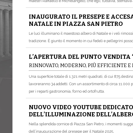
maestri Raffaello e Michelangelo, che egli, tuttavia, stentava
INAUGURATO IL PRESEPE E ACCESA
NATALE IN PIAZZA SAN PIETRO
Le luci illuminano il maestoso albero di Natale e i veli rimoss
tradizione. È giunto il momento in cui fedeli e pellegrini poss
L’APERTURA DEL PUNTO VENDITA
RINNOVATO, MODERNO, PIÙ EFFICIENTE E
Una superficie totale di 1.321 metri quadrati, di cui 875 destina
lavoreranno 34 addetti. Con un assortimento di circa 11.000 pro
per i reparti gastronomia, forno ed ortofrutta.
NUOVO VIDEO YOUTUBE DEDICATO
DELL’ILLUMINAZIONE DELL’ALBERO
Nella splendida cornice di Piazza San Pietro, i momenti sugges
dell’inaugurazione del presepe per il Natale 2025.